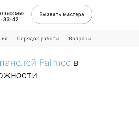
ез выходных
Вызвать мастера
3-33-42
ния
Порядок работы
Вопросы
панелей Falmec
в
ложности