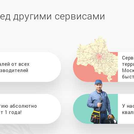
ед другими сервисами
Серв
алей от всех
терр
изводителей
Моск
быст
тию абсолютно
У на
т 1 года!
квал