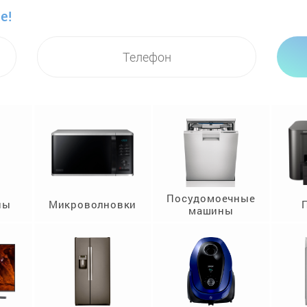
е!
Посудомоечные
ны
Микроволновки
машины