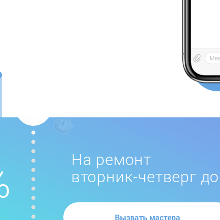
На ремонт
вторник-четверг до
Вызвать мастера