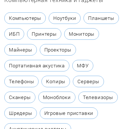
Darina
Компьютеры
Ноутбуки
Планшеты
De Dietrich
ИБП
Принтеры
Мониторы
De'Longhi
Майнеры
Проекторы
De Luxe
Портативная акустика
МФУ
DEXP
Телефоны
Копиры
Серверы
ECOLUN
Сканеры
Моноблоки
Телевизоры
Eksi
Шредеры
Игровые приставки
Electrolux
Акустические системы