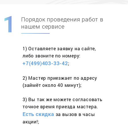
Порядок проведения работ в
Скидка при первом
заказе на адрес
нашем сервисе
составит 15%
1) Оставляете заявку
на сайте,
Работаем более 10 лет
и выполняем
либо звоните
по номеру:
весь спектр услуг
+7(499)403-33-42
;
2) Мастер приезжает
по адресу
(займёт
около 40 минут);
3) Вы так же можете согласовать
точное время приезда мастера.
Есть скидка
за вызов
в часы
акции!;