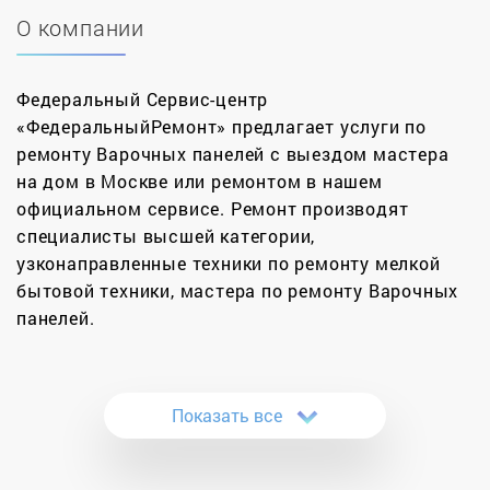
О компании
Федеральный Сервис-центр
«ФедеральныйРемонт» предлагает услуги по
ремонту Варочных панелей с выездом мастера
на дом в Москве или ремонтом в нашем
официальном сервисе. Ремонт производят
специалисты высшей категории,
узконаправленные техники по ремонту мелкой
бытовой техники, мастера по ремонту Варочных
панелей.
Починка варочных панелей становится довольно
популярной услугой. И это нисколько не говорит
Показать все
о том, что они чаще ломаются, чем газовые
плиты. Просто с каждым днем их становится все
больше, а от поломок и обычного износа не