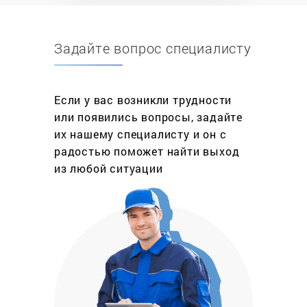
застрахована ни одна бытовая техника.
Задайте вопрос специалисту
Ремонт варочных панелей это не обязательно
дорогостоящая услуга, включающая полную
разборку и сборку плиты. Это может быть и
профилактика (очистка), и избавление от царапин
Если у вас возникли трудности
и потертостей (полировка), и настройка
или появились вопросы, задайте
программ, и многое другое, а в зависимости от
их нашему специалисту и он с
этого рассчитывается и стоимость данной
радостью поможет найти выход
услуги. Сервисный центр «МастерБыт»
из любой ситуации
принимает заявки в любых районах Москвы
ежедневно, включая выходные и праздники, а
наши мастера стараются выехать на дом в день
обращения. Гарантия на ремонт варочных
панелей любого производителя до 1 года.
Что нужно сделать, чтобы заказать ремонт
варочных поверхностей на своей территории?