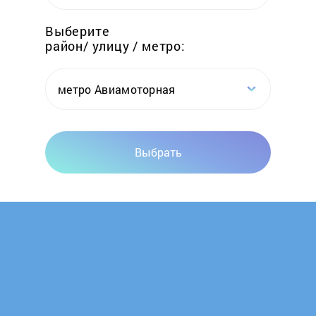
Foster
Выберите
район/ улицу / метро:
Franke
Fulgor Milano
метро Авиамоторная
Gaggenau
Выбрать
Gastrorag
Gefest
Ginzzu
GLEM