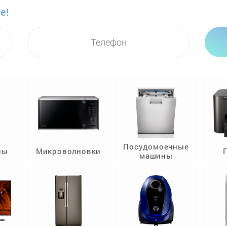
е!
Посудомоечные
ны
Микроволновки
машины