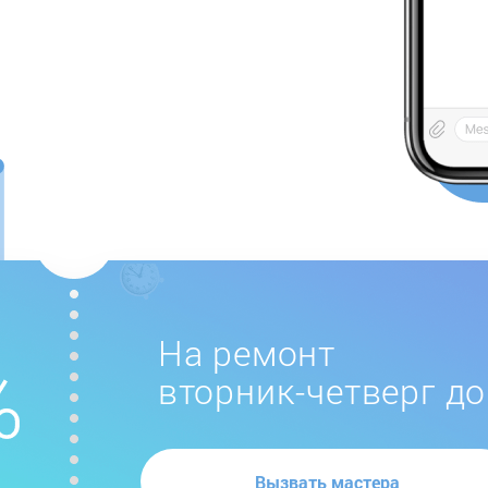
На ремонт
вторник-четверг до
Вызвать мастера