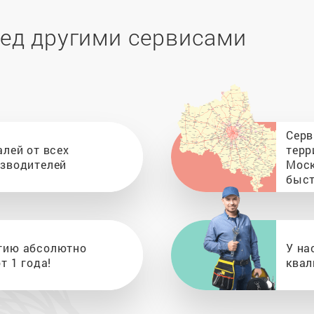
ед другими сервисами
Серв
алей от всех
терр
изводителей
Моск
быст
тию абсолютно
У на
т 1 года!
квал