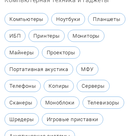
Darina
Компьютеры
Ноутбуки
Планшеты
De Dietrich
ИБП
Принтеры
Мониторы
De'Longhi
Майнеры
Проекторы
De Luxe
Портативная акустика
МФУ
DEXP
Телефоны
Копиры
Серверы
ECOLUN
Сканеры
Моноблоки
Телевизоры
Eksi
Шредеры
Игровые приставки
Electrolux
Акустические системы