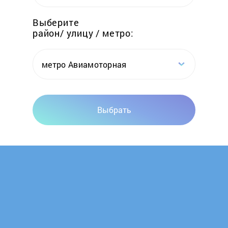
Foster
Выберите
район/ улицу / метро:
Franke
Fulgor Milano
метро Авиамоторная
Gaggenau
Выбрать
Gastrorag
Gefest
Ginzzu
GLEM