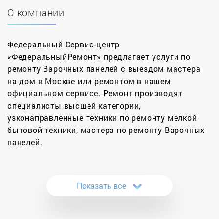
О компании
Федеральный Сервис-центр
«ФедеральныйРемонт» предлагает услуги по
ремонту Варочных панелей с выездом мастера
на дом в Москве или ремонтом в нашем
официальном сервисе. Ремонт производят
специалисты высшей категории,
узконаправленные техники по ремонту мелкой
бытовой техники, мастера по ремонту Варочных
панелей.
Починка варочных панелей становится довольно
популярной услугой. И это нисколько не говорит
Показать все
о том, что они чаще ломаются, чем газовые
плиты. Просто с каждым днем их становится все
больше, а от поломок и обычного износа не