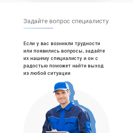
застрахована ни одна бытовая техника.
Задайте вопрос специалисту
Ремонт варочных панелей это не обязательно
дорогостоящая услуга, включающая полную
разборку и сборку плиты. Это может быть и
профилактика (очистка), и избавление от царапин
Если у вас возникли трудности
и потертостей (полировка), и настройка
или появились вопросы, задайте
программ, и многое другое, а в зависимости от
их нашему специалисту и он с
этого рассчитывается и стоимость данной
радостью поможет найти выход
услуги. Сервисный центр «МастерБыт»
из любой ситуации
принимает заявки в любых районах Москвы
ежедневно, включая выходные и праздники, а
наши мастера стараются выехать на дом в день
обращения. Гарантия на ремонт варочных
панелей любого производителя до 1 года.
Что нужно сделать, чтобы заказать ремонт
варочных поверхностей на своей территории?