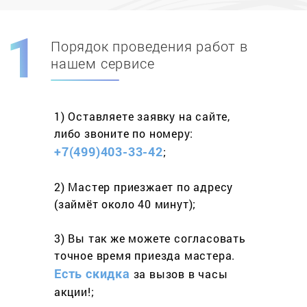
Порядок проведения работ в
Скидка при первом
заказе на адрес
нашем сервисе
составит 15%
1) Оставляете заявку
на сайте,
Работаем более 10 лет
и выполняем
либо звоните
по номеру:
весь спектр услуг
+7(499)403-33-42
;
2) Мастер приезжает
по адресу
(займёт
около 40 минут);
3) Вы так же можете согласовать
точное время приезда мастера.
Есть скидка
за вызов
в часы
акции!;