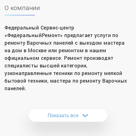
О компании
Федеральный Сервис-центр
«ФедеральныйРемонт» предлагает услуги по
ремонту Варочных панелей с выездом мастера
на дом в Москве или ремонтом в нашем
официальном сервисе. Ремонт производят
специалисты высшей категории,
узконаправленные техники по ремонту мелкой
бытовой техники, мастера по ремонту Варочных
панелей.
Починка варочных панелей становится довольно
популярной услугой. И это нисколько не говорит
Показать все
о том, что они чаще ломаются, чем газовые
плиты. Просто с каждым днем их становится все
больше, а от поломок и обычного износа не