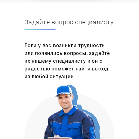
застрахована ни одна бытовая техника.
Задайте вопрос специалисту
Ремонт варочных панелей это не обязательно
дорогостоящая услуга, включающая полную
разборку и сборку плиты. Это может быть и
профилактика (очистка), и избавление от царапин
Если у вас возникли трудности
и потертостей (полировка), и настройка
или появились вопросы, задайте
программ, и многое другое, а в зависимости от
их нашему специалисту и он с
этого рассчитывается и стоимость данной
радостью поможет найти выход
услуги. Сервисный центр «МастерБыт»
из любой ситуации
принимает заявки в любых районах Москвы
ежедневно, включая выходные и праздники, а
наши мастера стараются выехать на дом в день
обращения. Гарантия на ремонт варочных
панелей любого производителя до 1 года.
Что нужно сделать, чтобы заказать ремонт
варочных поверхностей на своей территории?