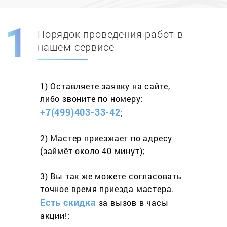
Порядок проведения работ в
Скидка при первом
заказе на адрес
нашем сервисе
составит 15%
1) Оставляете заявку
на сайте,
Работаем более 10 лет
и выполняем
либо звоните
по номеру:
весь спектр услуг
+7(499)403-33-42
;
2) Мастер приезжает
по адресу
(займёт
около 40 минут);
3) Вы так же можете согласовать
точное время приезда мастера.
Есть скидка
за вызов
в часы
акции!;