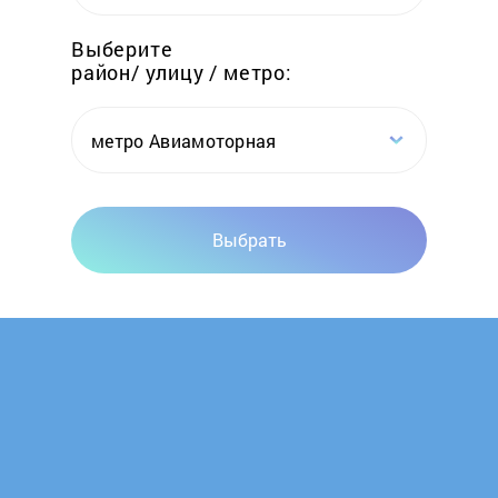
Foster
Выберите
район/ улицу / метро:
Franke
Fulgor Milano
метро Авиамоторная
Gaggenau
Выбрать
Gastrorag
Gefest
Ginzzu
GLEM