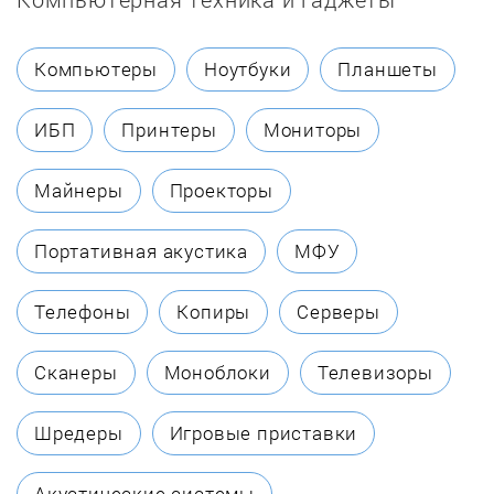
Darina
Компьютеры
Ноутбуки
Планшеты
De Dietrich
ИБП
Принтеры
Мониторы
De'Longhi
Майнеры
Проекторы
De Luxe
Портативная акустика
МФУ
DEXP
Телефоны
Копиры
Серверы
ECOLUN
Сканеры
Моноблоки
Телевизоры
Eksi
Шредеры
Игровые приставки
Electrolux
Акустические системы