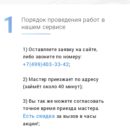
Порядок проведения работ в
Скидка при первом
заказе на адрес
нашем сервисе
составит 15%
1) Оставляете заявку
на сайте,
Работаем более 10 лет
и выполняем
либо звоните
по номеру:
весь спектр услуг
+7(499)403-33-42
;
2) Мастер приезжает
по адресу
(займёт
около 40 минут);
3) Вы так же можете согласовать
точное время приезда мастера.
Есть скидка
за вызов
в часы
акции!;