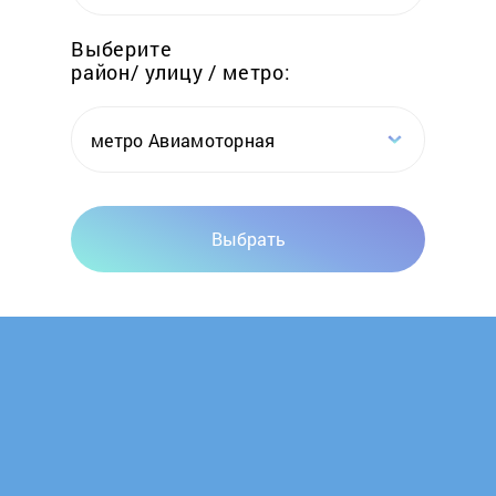
Foster
Выберите
район/ улицу / метро:
Franke
Fulgor Milano
метро Авиамоторная
Gaggenau
Выбрать
Gastrorag
Gefest
Ginzzu
GLEM