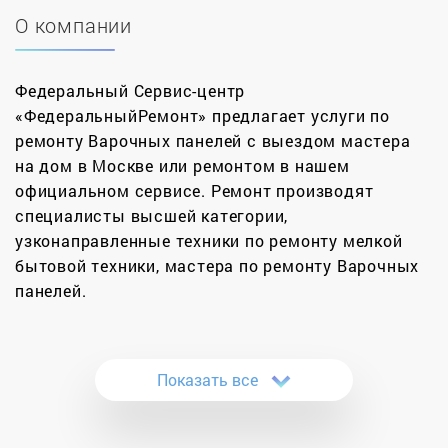
О компании
Федеральный Сервис-центр
«ФедеральныйРемонт» предлагает услуги по
ремонту Варочных панелей с выездом мастера
на дом в Москве или ремонтом в нашем
официальном сервисе. Ремонт производят
специалисты высшей категории,
узконаправленные техники по ремонту мелкой
бытовой техники, мастера по ремонту Варочных
панелей.
Починка варочных панелей становится довольно
популярной услугой. И это нисколько не говорит
Показать все
о том, что они чаще ломаются, чем газовые
плиты. Просто с каждым днем их становится все
больше, а от поломок и обычного износа не