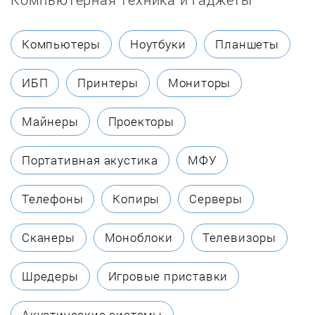
Darina
Компьютеры
Ноутбуки
Планшеты
De Dietrich
ИБП
Принтеры
Мониторы
De'Longhi
Майнеры
Проекторы
De Luxe
Портативная акустика
МФУ
DEXP
Телефоны
Копиры
Серверы
ECOLUN
Сканеры
Моноблоки
Телевизоры
Eksi
Шредеры
Игровые приставки
Electrolux
Акустические системы