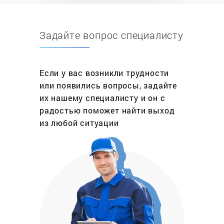
застрахована ни одна бытовая техника.
Задайте вопрос специалисту
Ремонт варочных панелей это не обязательно
дорогостоящая услуга, включающая полную
разборку и сборку плиты. Это может быть и
профилактика (очистка), и избавление от царапин
Если у вас возникли трудности
и потертостей (полировка), и настройка
или появились вопросы, задайте
программ, и многое другое, а в зависимости от
их нашему специалисту и он с
этого рассчитывается и стоимость данной
радостью поможет найти выход
услуги. Сервисный центр «МастерБыт»
из любой ситуации
принимает заявки в любых районах Москвы
ежедневно, включая выходные и праздники, а
наши мастера стараются выехать на дом в день
обращения. Гарантия на ремонт варочных
панелей любого производителя до 1 года.
Что нужно сделать, чтобы заказать ремонт
варочных поверхностей на своей территории?