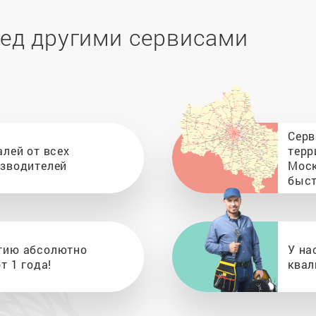
ед другими сервисами
Серв
алей от всех
терр
изводителей
Моск
быст
тию абсолютно
У на
т 1 года!
квал