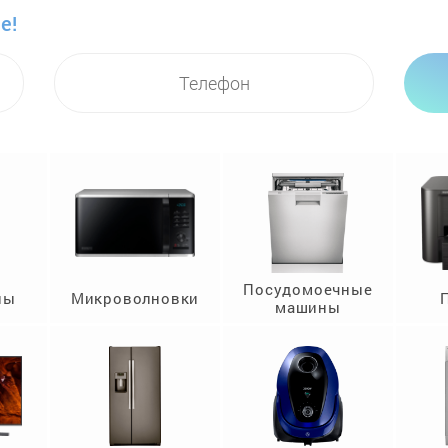
е!
Посудомоечные
ны
Микроволновки
машины