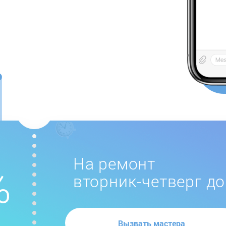
На ремонт
вторник-четверг до
Вызвать мастера