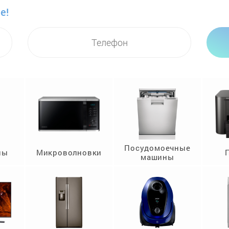
е!
Посудомоечные
ны
Микроволновки
машины