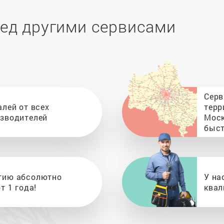
ед другими сервисами
Серв
алей от всех
терр
изводителей
Моск
быст
тию абсолютно
У на
т 1 года!
квал