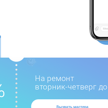
На ремонт
вторник-четверг до
Вызвать мастера