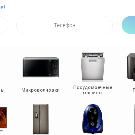
е!
Посудомоечные
ны
Микроволновки
машины