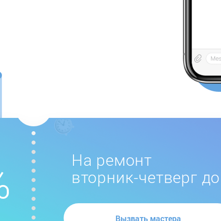
На ремонт
вторник-четверг до
Вызвать мастера