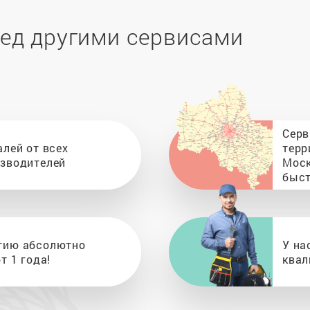
ед другими сервисами
Серв
алей от всех
терр
изводителей
Моск
быст
тию абсолютно
У на
т 1 года!
квал