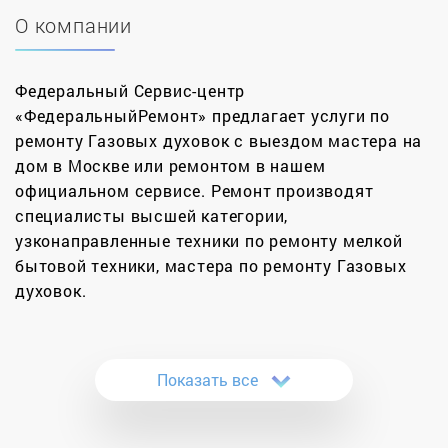
О компании
Федеральный Сервис-центр
«ФедеральныйРемонт» предлагает услуги по
ремонту Газовых духовок с выездом мастера на
дом в Москве или ремонтом в нашем
официальном сервисе. Ремонт производят
специалисты высшей категории,
узконаправленные техники по ремонту мелкой
бытовой техники, мастера по ремонту Газовых
духовок.
Наиболее используемое часть плиты — газовая
духовка. Ежедневно приходится зажигать
Показать все
горелку, тушить, жарить и печь. Состоящая в
основном из алюминиевых трубок и решёток,
данный прибор не нуждается в ежегодном