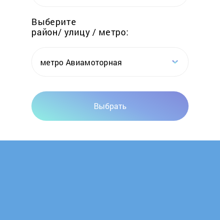
Hotpoint-Ariston
Выберите
район/ улицу / метро:
ILVE
Ilvito
метро Авиамоторная
Indesit
Выбрать
Jackys
Kaiser
KitchenAid
Korting