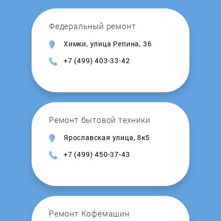
Nardi
Федеральный ремонт
Химки, улица Репина, 36
Neff
+7 (499) 403-33-42
Oasis
ORE
Ремонт бытовой техники
Pyramida
Ярославская улица, 8к5
+7 (499) 450-37-43
Rainford
REEX
Remenis
Ремонт Кофемашин