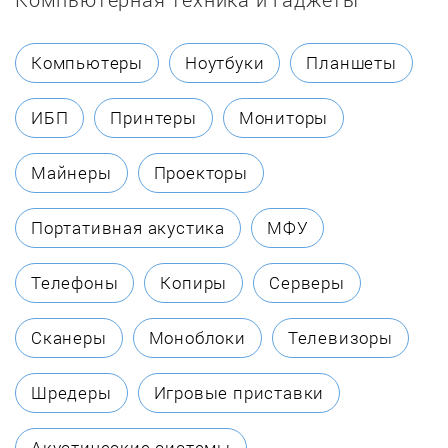
Exiteq
Компьютеры
Ноутбуки
Планшеты
Fagor
ИБП
Принтеры
Мониторы
Fornelli
Майнеры
Проекторы
Foster
Портативная акустика
МФУ
Franke
Телефоны
Копиры
Серверы
Fulgor Milano
Сканеры
Моноблоки
Телевизоры
Gaggenau
Шредеры
Игровые приставки
Gefest
Акустические системы