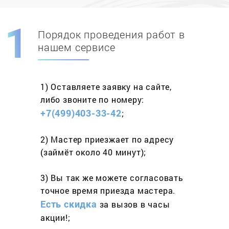
Порядок проведения работ в
Скидка при первом
заказе на адрес
нашем сервисе
составит 15%
1) Оставляете заявку
на сайте,
Работаем более 10 лет
и выполняем
либо звоните
по номеру:
весь спектр услуг
+7(499)403-33-42
;
2) Мастер приезжает
по адресу
(займёт
около 40 минут);
3) Вы так же можете согласовать
точное время приезда мастера.
Есть скидка
за вызов
в часы
акции!;