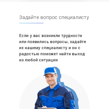
обслуживании. Но бытовой техники свойственно
ломаться, и по истечении времени в работе
Задайте вопрос специалисту
появляются различные неисправности. Что
делать если духовка стала гаснуть после
отпускания ручки или еда перестала
Если у вас возникли трудности
пропекаться? Обратиться за помощью в
или появились вопросы, задайте
специализированную мастерскую и пригласить
их нашему специалисту и он с
мастера на дом. Специалисты компании
радостью поможет найти выход
«ФедеральныйРемонт» помогут удаленно
из любой ситуации
отремонтировать духовку по месту её установки.
Ремонт газовой духовки опасное и ответственное
мероприятие, исполняется квалифицированным
лицом с допуском к газоопасным работам.
Самостоятельное вмешательство — запрещено
законодательно. Персонал нашего сервиса
опытные и обученные люди, которые предлагают
Вам услуги на следующих условиях.