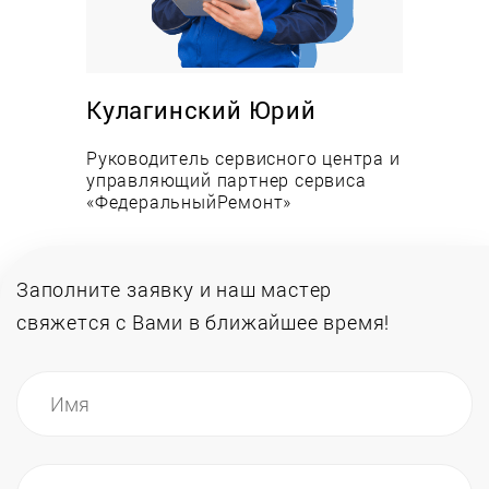
Ремонт газовой духовки в Москве на дому
или в сервисе
Мы предлагаем Бесплатную диагностику в день
Кулагинский Юрий
поступления заявки с определением стоимости
ремонта и цены новой детали. Бесплатный вызов
Руководитель сервисного центра и
мастера, в случае оплаты клиентом минимальной
управляющий партнер сервиса
«ФедеральныйРемонт»
стоимости услуг. Оригинальные комплектующие
для ремонта от производителя. Гарантийные
обязательства до одного года.
Заполните заявку и наш мастер
Для обратившихся клиентов выполним полный
свяжется
с Вами в ближайшее время!
сервис по ремонту газовых духовок: замена
автоматики в случае выключение горелки; поиск
и устранение утечек газа; замену системы
электрического розжига; исправление
механических дефектов; подключение и
установку; техническое обслуживание газовых