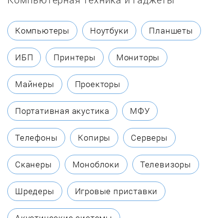
Electrolux
Компьютеры
Ноутбуки
Планшеты
Elsotherm
ИБП
Принтеры
Мониторы
Etalon
Майнеры
Проекторы
Evan
Портативная акустика
МФУ
Fais
Телефоны
Копиры
Серверы
Ferroli
Сканеры
Моноблоки
Телевизоры
Fresh
Шредеры
Игровые приставки
Galmet
Акустические системы