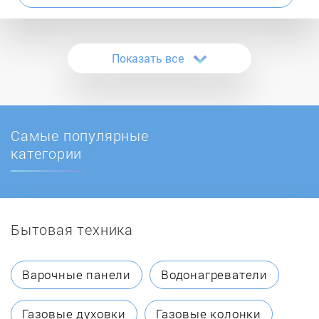
Atlantic
Показать все
Atmor
Austria Email
Самые популярные
AVEX
категории
Ballu
Бытовая техника
BaltGaz
BAXI
Варочные панели
Водонагреватели
Bosch
Газовые духовки
Газовые колонки