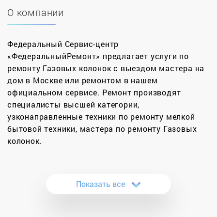
О компании
Федеральный Сервис-центр
«ФедеральныйРемонт» предлагает услуги по
ремонту Газовых колонок с выездом мастера на
дом в Москве или ремонтом в нашем
официальном сервисе. Ремонт производят
специалисты высшей категории,
узконаправленные техники по ремонту мелкой
бытовой техники, мастера по ремонту Газовых
колонок.
Для большинства семей газовая колонка
единственный способ приготовить теплую воду в
Показать все
домашнем быту. Независимо от интенсивности
использования и страны производителя газовые
колонки часто ломаются, прекращают греть и