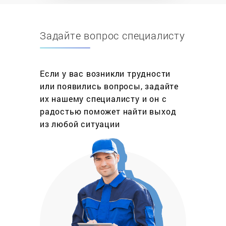
превращаются в бесполезную вещь. Если учесть,
что в горячей воде нуждаются все —
Задайте вопрос специалисту
испорченная газовая колонка становится
головной болью.
Теперь рассмотри причины, по которым
Если у вас возникли трудности
отказывается работать газовая колонка,
или появились вопросы, задайте
разделим их на два вида:
их нашему специалисту и он с
радостью поможет найти выход
Механический: износ рабочих элементов
из любой ситуации
(порвалась мембрана, сгорела термопара,
чувствительный датчик);
Естественный: засор горелки, трубки
запальника, радиатора — что существенно
снижает КПД.