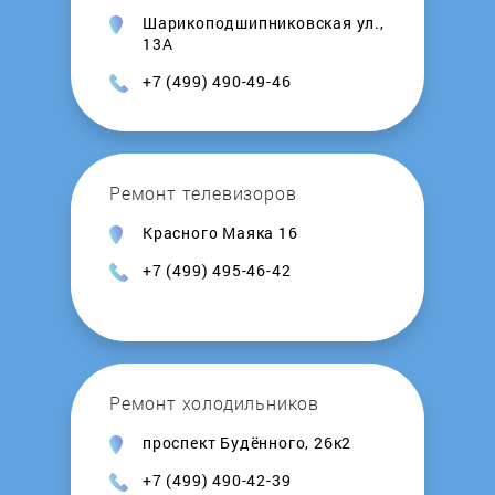
Шарикоподшипниковская ул.,
Stout
13А
+7 (499) 490-49-46
Styleboiler
Sunsystem
Ремонт телевизоров
Superlux
Красного Маяка 16
+7 (499) 495-46-42
Tatramat
TeplOks
Ремонт холодильников
Termet
проспект Будённого, 26к2
Termica
+7 (499) 490-42-39