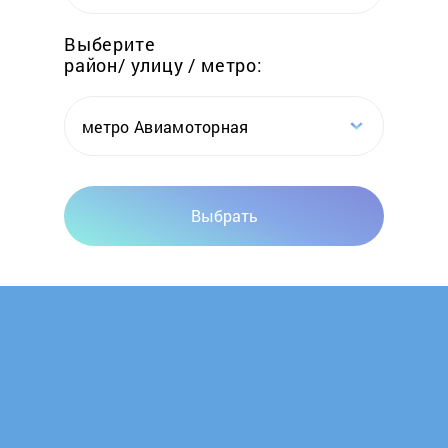
Hotpoint-Ariston
Выберите
район/ улицу / метро:
Hyundai
Katrin-K
метро Авиамоторная
Komanchi
Выбрать
Kospel
Ladogaz
Lemax
Leran