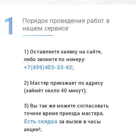
Порядок проведения работ в
Скидка при первом
заказе на адрес
нашем сервисе
составит 15%
1) Оставляете заявку
на сайте,
Работаем более 10 лет
и выполняем
либо звоните
по номеру:
весь спектр услуг
+7(499)403-33-42
;
2) Мастер приезжает
по адресу
(займёт
около 40 минут);
3) Вы так же можете согласовать
точное время приезда мастера.
Есть скидка
за вызов
в часы
акции!;