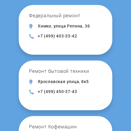
Reflex
Федеральный ремонт
Химки, улица Репина, 36
Regent
+7 (499) 403-33-42
Rinnai
Roda
Ремонт бытовой техники
Rointe
Ярославская улица, 8к5
+7 (499) 450-37-43
Royal Clima
Royal Thermo
Stiebel Eltron
Ремонт Кофемашин