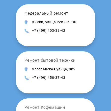
Reflex
Федеральный ремонт
Химки, улица Репина, 36
Regent
+7 (499) 403-33-42
Rinnai
Roda
Ремонт бытовой техники
Rointe
Ярославская улица, 8к5
+7 (499) 450-37-43
Royal Clima
Royal Thermo
Stiebel Eltron
Ремонт Кофемашин