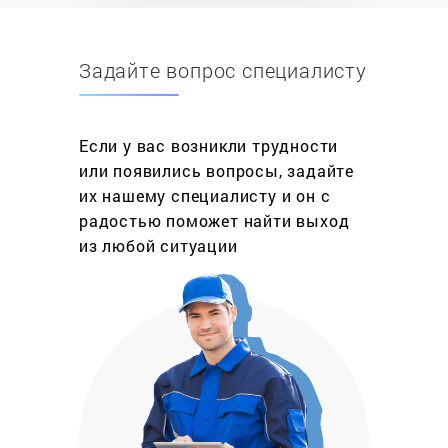
превращаются в бесполезную вещь. Если учесть,
что в горячей воде нуждаются все —
Задайте вопрос специалисту
испорченная газовая колонка становится
головной болью.
Теперь рассмотри причины, по которым
Если у вас возникли трудности
отказывается работать газовая колонка,
или появились вопросы, задайте
разделим их на два вида:
их нашему специалисту и он с
радостью поможет найти выход
Механический: износ рабочих элементов
из любой ситуации
(порвалась мембрана, сгорела термопара,
чувствительный датчик);
Естественный: засор горелки, трубки
запальника, радиатора — что существенно
снижает КПД.