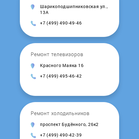
Шарикоподшипниковская ул.,
Stout
13А
+7 (499) 490-49-46
Styleboiler
Sunsystem
Ремонт телевизоров
Superlux
Красного Маяка 16
+7 (499) 495-46-42
Tatramat
TeplOks
Ремонт холодильников
Termet
проспект Будённого, 26к2
Termica
+7 (499) 490-42-39