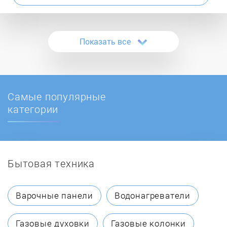
Atlantic
Показать все
Atmor
Austria Email
Самые популярные
AVEX
категории
Ballu
Бытовая техника
BaltGaz
BAXI
Варочные панели
Водонагреватели
Bosch
Газовые духовки
Газовые колонки