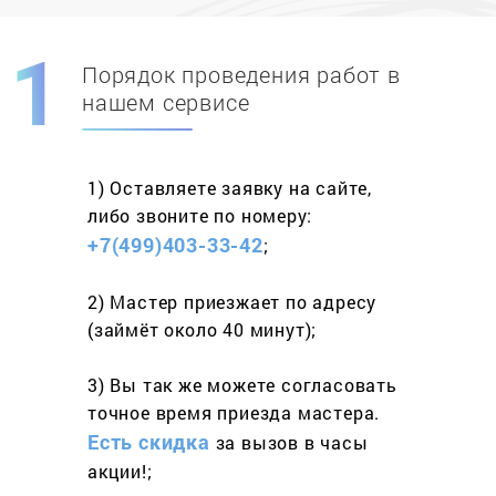
Порядок проведения работ в
Скидка при первом
заказе на адрес
нашем сервисе
составит 15%
1) Оставляете заявку
на сайте,
Работаем более 10 лет
и выполняем
либо звоните
по номеру:
весь спектр услуг
+7(499)403-33-42
;
2) Мастер приезжает
по адресу
(займёт
около 40 минут);
3) Вы так же можете согласовать
точное время приезда мастера.
Есть скидка
за вызов
в часы
акции!;