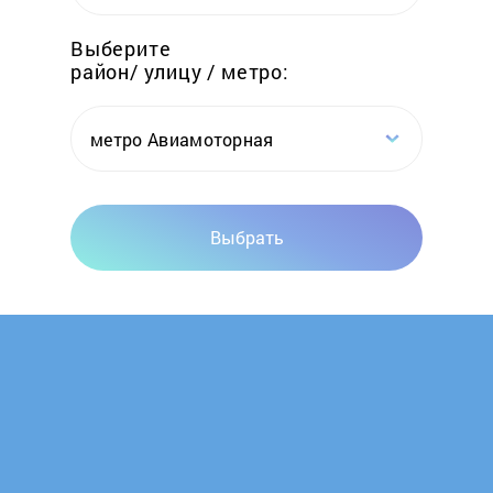
Hotpoint-Ariston
Выберите
район/ улицу / метро:
Hyundai
Katrin-K
метро Авиамоторная
Komanchi
Выбрать
Kospel
Ladogaz
Lemax
Leran