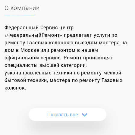
О компании
Федеральный Сервис-центр
«ФедеральныйРемонт» предлагает услуги по
ремонту Газовых колонок с выездом мастера на
дом в Москве или ремонтом в нашем
официальном сервисе. Ремонт производят
специалисты высшей категории,
узконаправленные техники по ремонту мелкой
бытовой техники, мастера по ремонту Газовых
колонок.
Для большинства семей газовая колонка
единственный способ приготовить теплую воду в
Показать все
домашнем быту. Независимо от интенсивности
использования и страны производителя газовые
колонки часто ломаются, прекращают греть и