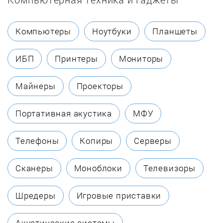
Electrolux
Компьютеры
Ноутбуки
Планшеты
Elsotherm
ИБП
Принтеры
Мониторы
Etalon
Майнеры
Проекторы
Evan
Портативная акустика
МФУ
Fais
Телефоны
Копиры
Серверы
Ferroli
Сканеры
Моноблоки
Телевизоры
Fresh
Шредеры
Игровые приставки
Galmet
Акустические системы