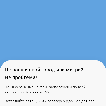
Ferroli
Fondital
Frico
Galan
Galmet
Gazlux
Не нашли свой город или метро?
Не проблема!
GCE
Наши сервисные центры расположены по всей
Gejzer
территории Москвы и МО
Оставляйте заявку и мы согласуем удобное для вас
General Climate