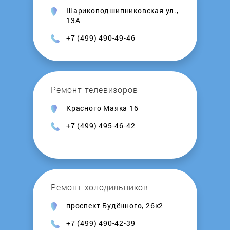
Шарикоподшипниковская ул.,
Kalashnikov
13А
+7 (499) 490-49-46
Kamskaya Posuda
Kedr
Ремонт телевизоров
Kentatsu
Красного Маяка 16
+7 (499) 495-46-42
Kerona
Kirovskiy zavod
Ремонт холодильников
Kiturami
проспект Будённого, 26к2
Konord
+7 (499) 490-42-39