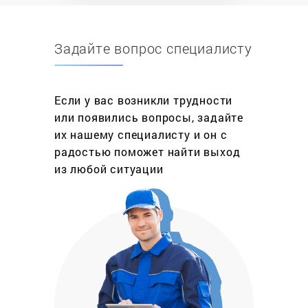
знакомые с устройством современного
водонагревательного оборудования, что
Задайте вопрос специалисту
позволяет гарантировать высокое качество
предоставляемых услуг.
Безопасность – наш приоритет. Мы понимаем
Если у вас возникли трудности
всю ответственность, которая ложится на плечи
или появились вопросы, задайте
мастеров, а потому тщательно проверяем
их нашему специалисту и он с
функциональность водонагревательных котлов и
радостью поможет найти выход
только после этого сдаем работу заказчику.
из любой ситуации
Благодаря такому подходу вы можете не
сомневаться в безопасности использования
котлов.
Главное преимущество компании
Обратите внимание, что мы не просто устраняем
неисправность водонагревательного
оборудования, а берем на себя комплексный