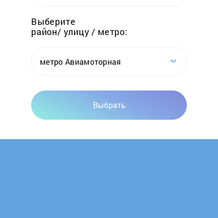
Elwin
Выберите
район/ улицу / метро:
Emtas
Erdo
метро Авиамоторная
Ermak
Выбрать
Esbit
Euronord
Evan
FACI