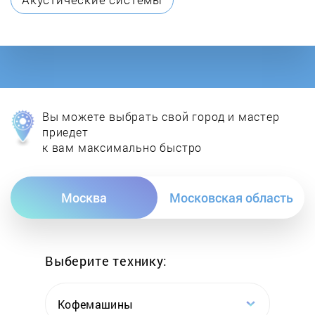
DON
E.C.A.
Ecoflam
Вы можете выбрать свой город и мастер
Ecosystem
приедет
к вам максимально быстро
ELCO
Москва
Московская область
Electrolux
Elektropribor
Выберите технику:
Elmos
Кофемашины