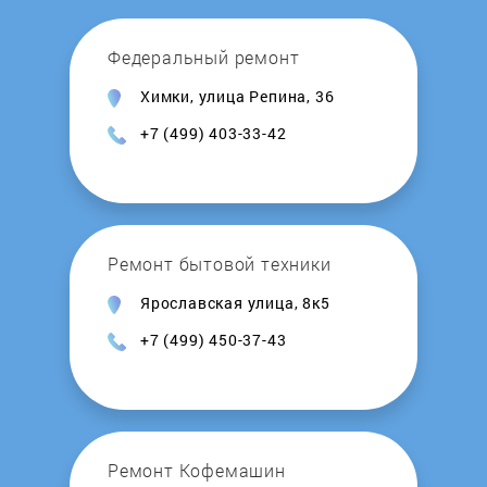
Honeywell
Федеральный ремонт
Химки, улица Репина, 36
Hosseven
+7 (499) 403-33-42
Hotpoint-Ariston
Hydrosta
Ремонт бытовой техники
Hyundai
Ярославская улица, 8к5
+7 (499) 450-37-43
Immergas
Intois
Junker
Ремонт Кофемашин