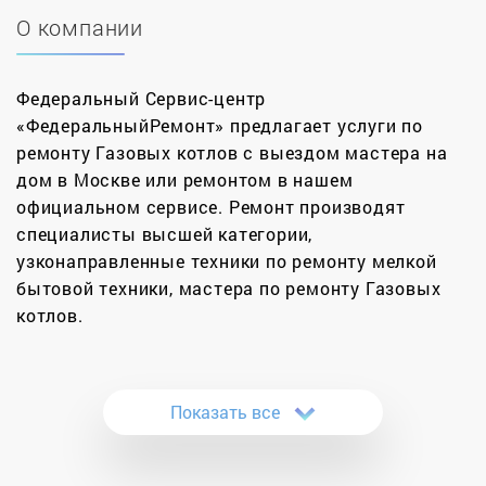
О компании
Федеральный Сервис-центр
«ФедеральныйРемонт» предлагает услуги по
ремонту Газовых котлов с выездом мастера на
дом в Москве или ремонтом в нашем
официальном сервисе. Ремонт производят
специалисты высшей категории,
узконаправленные техники по ремонту мелкой
бытовой техники, мастера по ремонту Газовых
котлов.
Понадобился профессиональный ремонт котлов
в Москве по доступным ценам? Воспользуйтесь
Показать все
услугами нашего сервисного центра, и вы не
пожалеете о своем выборе. У нас работают
квалифицированные специалисты, хорошо