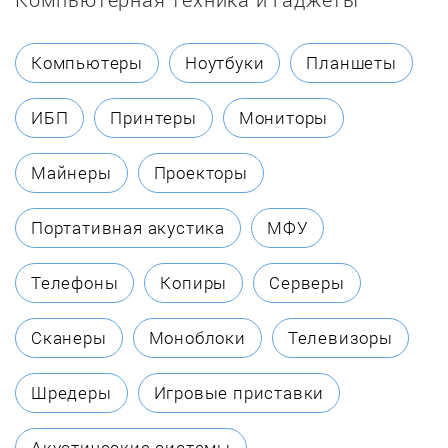
Chaffoteaux
Компьютеры
Ноутбуки
Планшеты
Coleman
ИБП
Принтеры
Мониторы
Dakon
Майнеры
Проекторы
Danko
Портативная акустика
МФУ
Dantex
Телефоны
Копиры
Серверы
DanVex
Сканеры
Моноблоки
Телевизоры
De Dietrich
Шредеры
Игровые приставки
Defro
Акустические системы