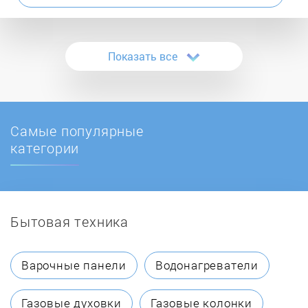
Atmos
Показать все
ATON
Ballu
Самые популярные
BaltGaz
категории
Baltur
Бытовая техника
BAMZ
BAXI
Варочные панели
Водонагреватели
Beretta
Газовые духовки
Газовые колонки