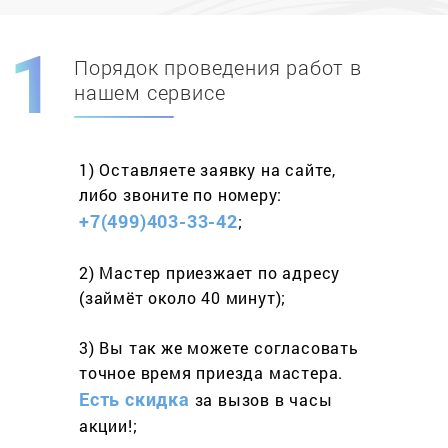
Порядок проведения работ в
Скидка при первом
заказе на адрес
нашем сервисе
составит 15%
1) Оставляете заявку
на сайте,
Работаем более 10 лет
и выполняем
либо звоните
по номеру:
весь спектр услуг
+7(499)403-33-42
;
2) Мастер приезжает
по адресу
(займёт
около 40 минут);
3) Вы так же можете согласовать
точное время приезда мастера.
Есть скидка
за вызов
в часы
акции!;