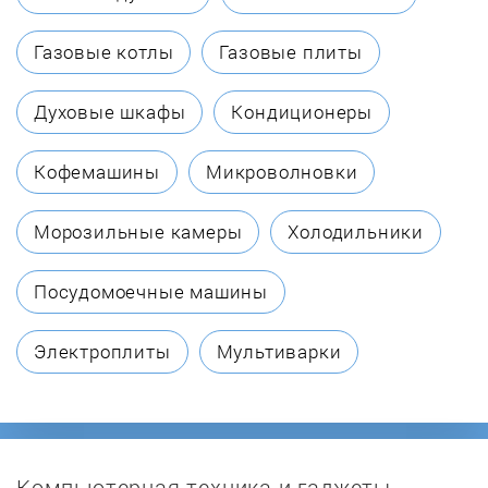
Biol
Газовые котлы
Газовые плиты
Borinskoe
Духовые шкафы
Кондиционеры
Bosch
Кофемашины
Микроволновки
Buderus
Морозильные камеры
Холодильники
Buran
Посудомоечные машины
BURNiT
Электроплиты
Мультиварки
Burzhui-K
Candle
Компьютерная техника и гаджеты