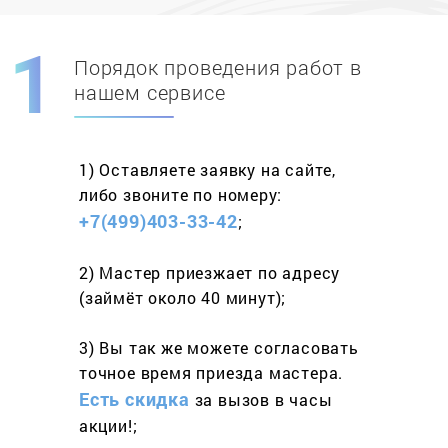
Порядок проведения работ в
Скидка при первом
заказе на адрес
нашем сервисе
составит 15%
1) Оставляете заявку
на сайте,
Работаем более 10 лет
и выполняем
либо звоните
по номеру:
весь спектр услуг
+7(499)403-33-42
;
2) Мастер приезжает
по адресу
(займёт
около 40 минут);
3) Вы так же можете согласовать
точное время приезда мастера.
Есть скидка
за вызов
в часы
акции!;