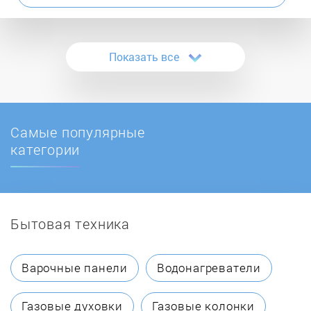
Atmos
Показать все
ATON
Ballu
Самые популярные
BaltGaz
категории
Baltur
Бытовая техника
BAMZ
BAXI
Варочные панели
Водонагреватели
Beretta
Газовые духовки
Газовые колонки