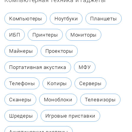
Chaffoteaux
Компьютеры
Ноутбуки
Планшеты
Coleman
ИБП
Принтеры
Мониторы
Dakon
Майнеры
Проекторы
Danko
Портативная акустика
МФУ
Dantex
Телефоны
Копиры
Серверы
DanVex
Сканеры
Моноблоки
Телевизоры
De Dietrich
Шредеры
Игровые приставки
Defro
Акустические системы