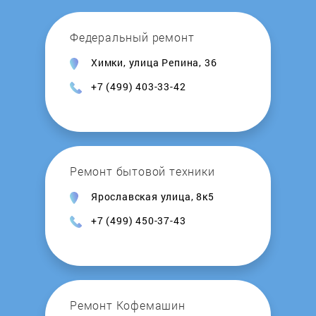
Honeywell
Федеральный ремонт
Химки, улица Репина, 36
Hosseven
+7 (499) 403-33-42
Hotpoint-Ariston
Hydrosta
Ремонт бытовой техники
Hyundai
Ярославская улица, 8к5
+7 (499) 450-37-43
Immergas
Intois
Junker
Ремонт Кофемашин