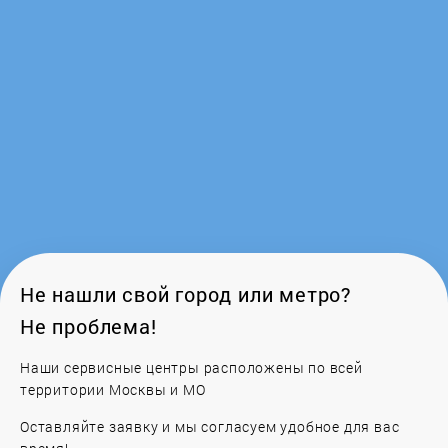
Ferroli
Fondital
Frico
Galan
Galmet
Gazlux
Не нашли свой город или метро?
Не проблема!
GCE
Наши сервисные центры расположены по всей
Gejzer
территории Москвы и МО
Оставляйте заявку и мы согласуем удобное для вас
General Climate