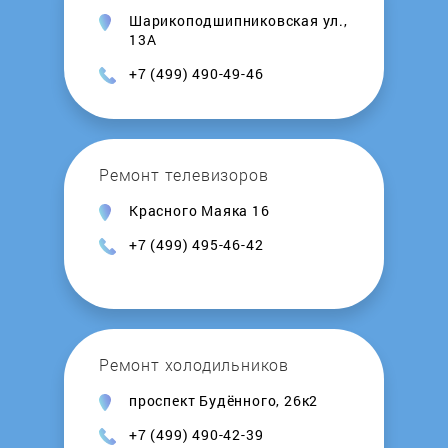
Шарикоподшипниковская ул.,
Kalashnikov
13А
+7 (499) 490-49-46
Kamskaya Posuda
Kedr
Ремонт телевизоров
Kentatsu
Красного Маяка 16
+7 (499) 495-46-42
Kerona
Kirovskiy zavod
Ремонт холодильников
Kiturami
проспект Будённого, 26к2
Konord
+7 (499) 490-42-39