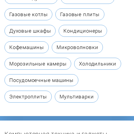
Biol
Газовые котлы
Газовые плиты
Borinskoe
Духовые шкафы
Кондиционеры
Bosch
Кофемашины
Микроволновки
Buderus
Морозильные камеры
Холодильники
Buran
Посудомоечные машины
BURNiT
Электроплиты
Мультиварки
Burzhui-K
Candle
Компьютерная техника и гаджеты