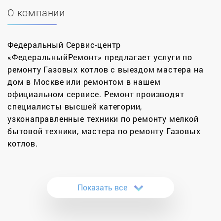
О компании
Федеральный Сервис-центр
«ФедеральныйРемонт» предлагает услуги по
ремонту Газовых котлов с выездом мастера на
дом в Москве или ремонтом в нашем
официальном сервисе. Ремонт производят
специалисты высшей категории,
узконаправленные техники по ремонту мелкой
бытовой техники, мастера по ремонту Газовых
котлов.
Понадобился профессиональный ремонт котлов
в Москве по доступным ценам? Воспользуйтесь
Показать все
услугами нашего сервисного центра, и вы не
пожалеете о своем выборе. У нас работают
квалифицированные специалисты, хорошо