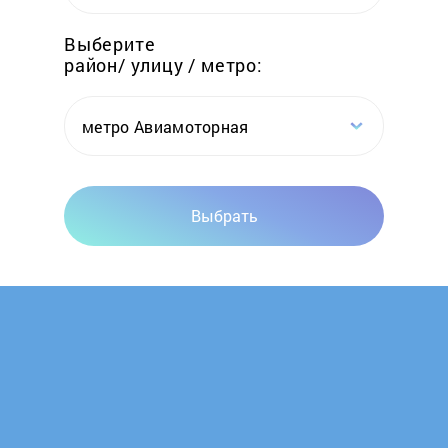
Elwin
Выберите
район/ улицу / метро:
Emtas
Erdo
метро Авиамоторная
Ermak
Выбрать
Esbit
Euronord
Evan
FACI