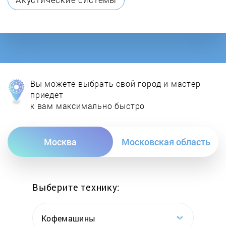
DON
E.C.A.
Ecoflam
Вы можете выбрать свой город и мастер
Ecosystem
приедет
к вам максимально быстро
ELCO
Москва
Московская область
Electrolux
Elektropribor
Выберите технику:
Elmos
Кофемашины