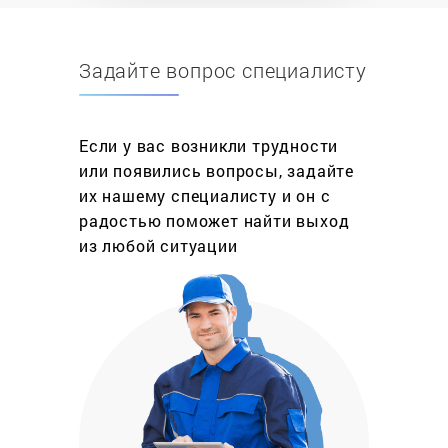
знакомые с устройством современного
водонагревательного оборудования, что
Задайте вопрос специалисту
позволяет гарантировать высокое качество
предоставляемых услуг.
Безопасность – наш приоритет. Мы понимаем
Если у вас возникли трудности
всю ответственность, которая ложится на плечи
или появились вопросы, задайте
мастеров, а потому тщательно проверяем
их нашему специалисту и он с
функциональность водонагревательных котлов и
радостью поможет найти выход
только после этого сдаем работу заказчику.
из любой ситуации
Благодаря такому подходу вы можете не
сомневаться в безопасности использования
котлов.
Главное преимущество компании
Обратите внимание, что мы не просто устраняем
неисправность водонагревательного
оборудования, а берем на себя комплексный