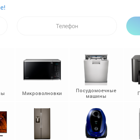
е!
Посудомоечные
ны
Микроволновки
машины