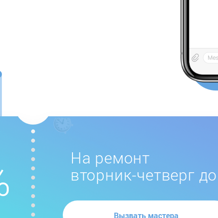
На ремонт
вторник-четверг до
Вызвать мастера