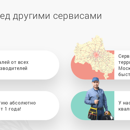
ед другими сервисами
Серв
алей от всех
терр
изводителей
Моск
быст
тию абсолютно
У на
т 1 года!
квал