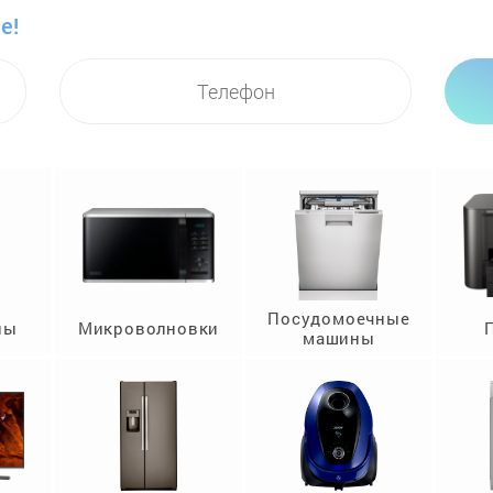
е!
Посудомоечные
ны
Микроволновки
машины