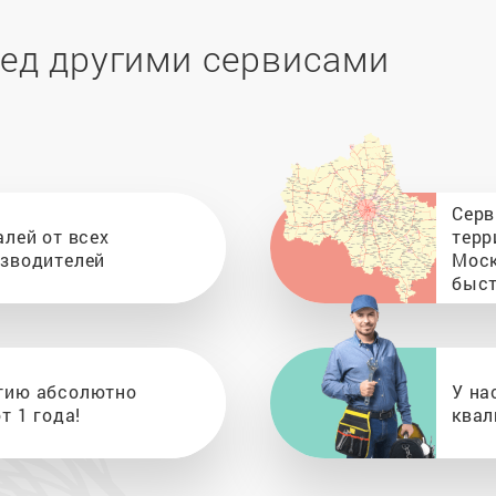
ед другими сервисами
Серв
алей от всех
терр
изводителей
Моск
быст
тию абсолютно
У на
т 1 года!
квал