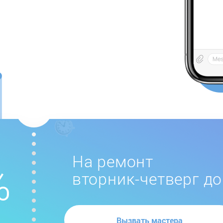
На ремонт
вторник-четверг до
Вызвать мастера