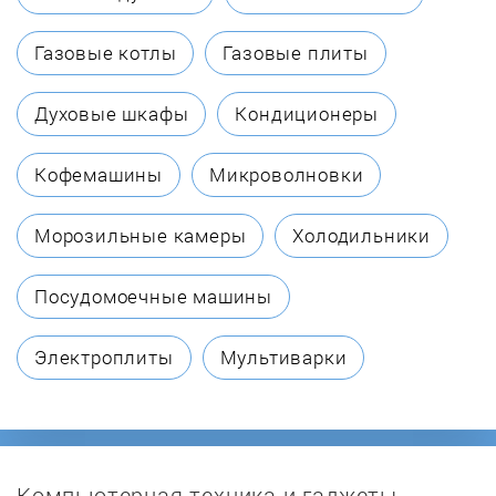
Biol
Газовые котлы
Газовые плиты
Borinskoe
Духовые шкафы
Кондиционеры
Bosch
Кофемашины
Микроволновки
Buderus
Морозильные камеры
Холодильники
Buran
Посудомоечные машины
BURNiT
Электроплиты
Мультиварки
Burzhui-K
Candle
Компьютерная техника и гаджеты