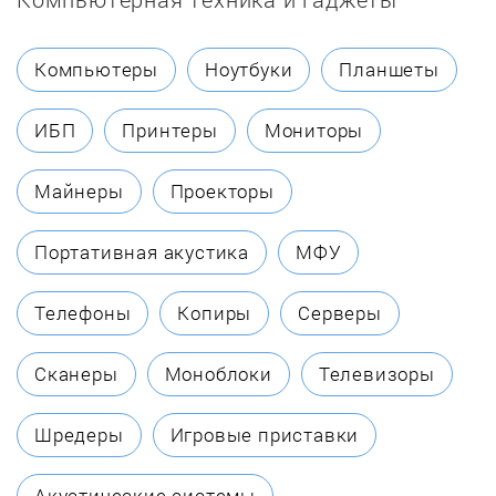
Chaffoteaux
Компьютеры
Ноутбуки
Планшеты
Coleman
ИБП
Принтеры
Мониторы
Dakon
Майнеры
Проекторы
Danko
Портативная акустика
МФУ
Dantex
Телефоны
Копиры
Серверы
DanVex
Сканеры
Моноблоки
Телевизоры
De Dietrich
Шредеры
Игровые приставки
Defro
Акустические системы