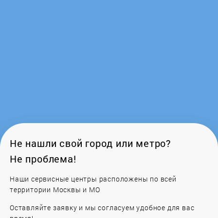
Ferroli
Fondital
Frico
Galan
Galmet
Gazlux
Не нашли свой город или метро?
Не проблема!
GCE
Наши сервисные центры расположены по всей
Gejzer
территории Москвы и МО
Оставляйте заявку и мы согласуем удобное для вас
General Climate