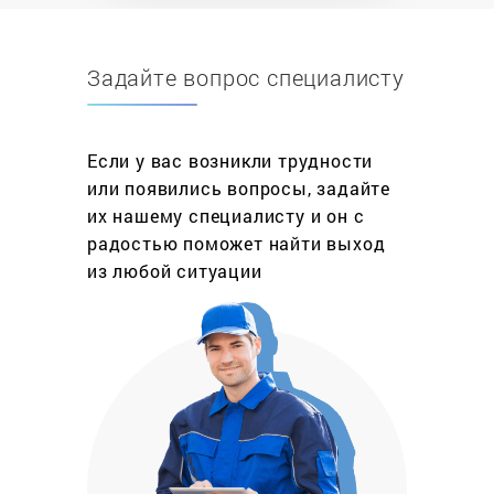
знакомые с устройством современного
водонагревательного оборудования, что
Задайте вопрос специалисту
позволяет гарантировать высокое качество
предоставляемых услуг.
Безопасность – наш приоритет. Мы понимаем
Если у вас возникли трудности
всю ответственность, которая ложится на плечи
или появились вопросы, задайте
мастеров, а потому тщательно проверяем
их нашему специалисту и он с
функциональность водонагревательных котлов и
радостью поможет найти выход
только после этого сдаем работу заказчику.
из любой ситуации
Благодаря такому подходу вы можете не
сомневаться в безопасности использования
котлов.
Главное преимущество компании
Обратите внимание, что мы не просто устраняем
неисправность водонагревательного
оборудования, а берем на себя комплексный