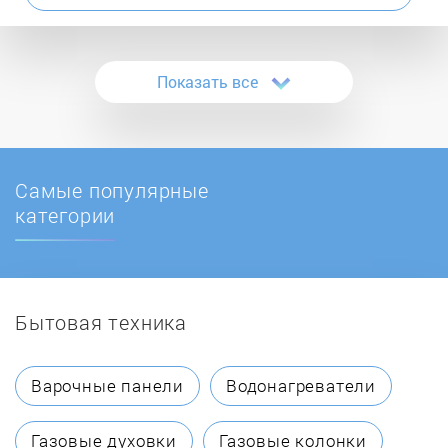
Atmos
Показать все
ATON
Ballu
Самые популярные
BaltGaz
категории
Baltur
Бытовая техника
BAMZ
BAXI
Варочные панели
Водонагреватели
Beretta
Газовые духовки
Газовые колонки