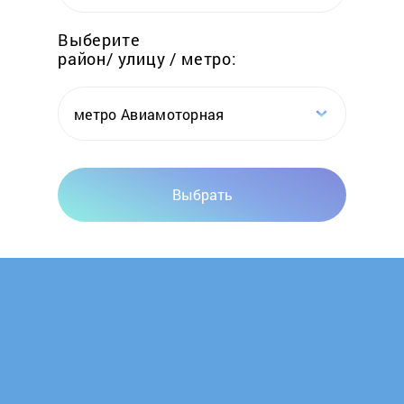
Elwin
Выберите
район/ улицу / метро:
Emtas
Erdo
метро Авиамоторная
Ermak
Выбрать
Esbit
Euronord
Evan
FACI