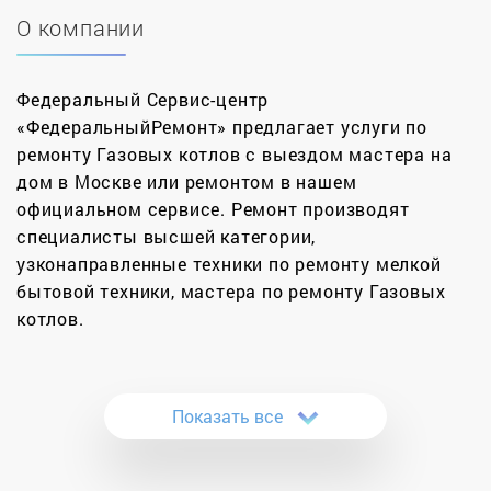
О компании
Федеральный Сервис-центр
«ФедеральныйРемонт» предлагает услуги по
ремонту Газовых котлов с выездом мастера на
дом в Москве или ремонтом в нашем
официальном сервисе. Ремонт производят
специалисты высшей категории,
узконаправленные техники по ремонту мелкой
бытовой техники, мастера по ремонту Газовых
котлов.
Понадобился профессиональный ремонт котлов
в Москве по доступным ценам? Воспользуйтесь
Показать все
услугами нашего сервисного центра, и вы не
пожалеете о своем выборе. У нас работают
квалифицированные специалисты, хорошо