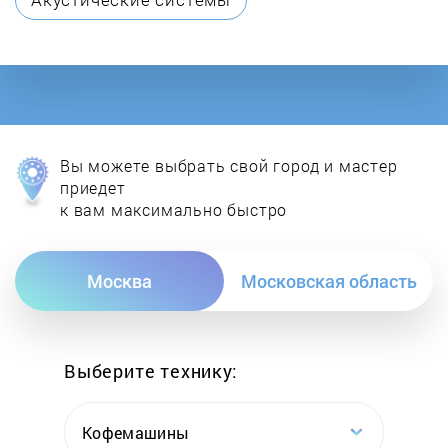
DON
E.C.A.
Ecoflam
Вы можете выбрать свой город и мастер
Ecosystem
приедет
к вам максимально быстро
ELCO
Москва
Московская область
Electrolux
Elektropribor
Выберите технику:
Elmos
Кофемашины