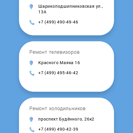
Шарикоподшипниковская ул.,
Kalashnikov
13А
+7 (499) 490-49-46
Kamskaya Posuda
Kedr
Ремонт телевизоров
Kentatsu
Красного Маяка 16
+7 (499) 495-46-42
Kerona
Kirovskiy zavod
Ремонт холодильников
Kiturami
проспект Будённого, 26к2
Konord
+7 (499) 490-42-39