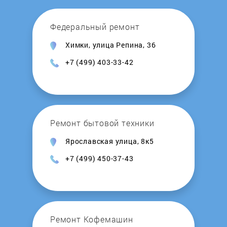
Honeywell
Федеральный ремонт
Химки, улица Репина, 36
Hosseven
+7 (499) 403-33-42
Hotpoint-Ariston
Hydrosta
Ремонт бытовой техники
Hyundai
Ярославская улица, 8к5
+7 (499) 450-37-43
Immergas
Intois
Junker
Ремонт Кофемашин