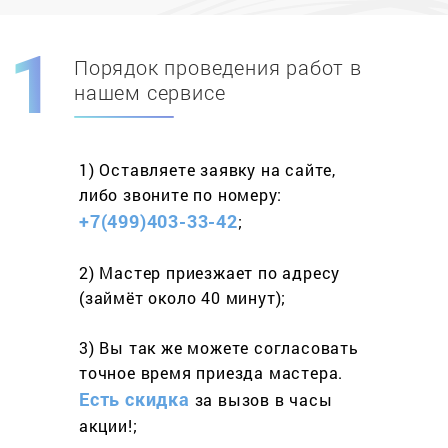
Порядок проведения работ в
Скидка при первом
заказе на адрес
нашем сервисе
составит 15%
1) Оставляете заявку
на сайте,
Работаем более 10 лет
и выполняем
либо звоните
по номеру:
весь спектр услуг
+7(499)403-33-42
;
2) Мастер приезжает
по адресу
(займёт
около 40 минут);
3) Вы так же можете согласовать
точное время приезда мастера.
Есть скидка
за вызов
в часы
акции!;