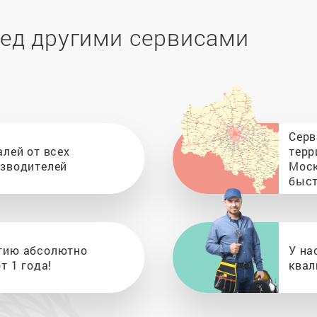
ед другими сервисами
Серв
алей от всех
терр
изводителей
Моск
быст
тию абсолютно
У на
т 1 года!
квал