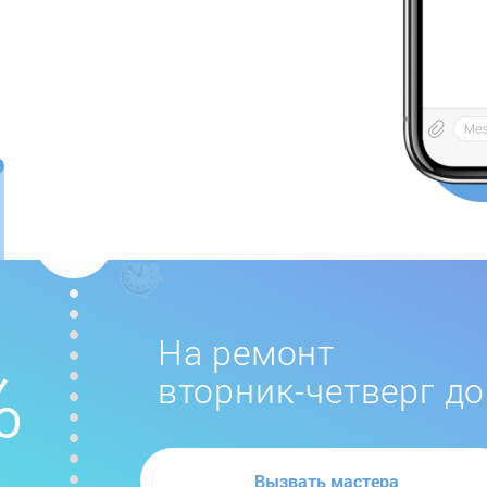
На ремонт
вторник-четверг до
Вызвать мастера