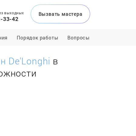
ез выходных
Вызвать мастера
3-33-42
ния
Порядок работы
Вопросы
 De'Longhi
в
ложности