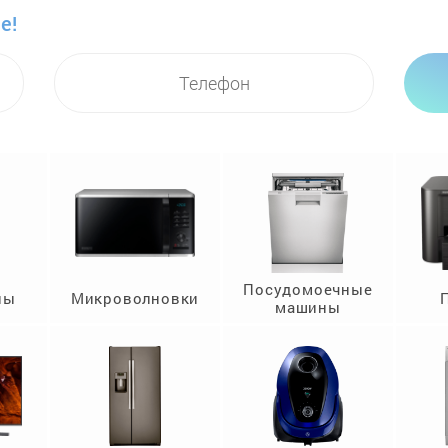
е!
Посудомоечные
ны
Микроволновки
машины