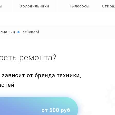
ры
Холодильники
Пылесосы
Стира
фемашин
de'longhi
ость ремонта?
зависит от бренда техники,
астей
от 500 руб