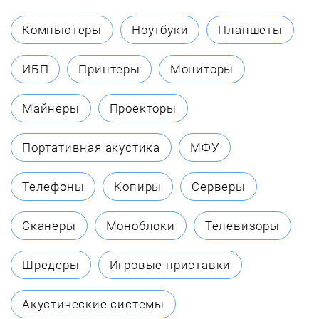
De Buyer
Компьютеры
Ноутбуки
Планшеты
De'Longhi
ИБП
Принтеры
Мониторы
Delta
Майнеры
Проекторы
Delta Lux
Портативная акустика
МФУ
Dometic Waeco
Телефоны
Копиры
Серверы
Eksi
Сканеры
Моноблоки
Телевизоры
Electrolux
Шредеры
Игровые приставки
Endever
Акустические системы