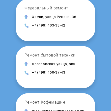
Kambrook
Федеральный ремонт
Химки, улица Репина, 36
Kelli
+7 (499) 403-33-42
Kenwood
KitchenAid
Ремонт бытовой техники
KITFORT
Ярославская улица, 8к5
+7 (499) 450-37-43
Krups
Kuppersbusch
La Cimbali
Ремонт Кофемашин
Шарикоподшипниковская ул.,