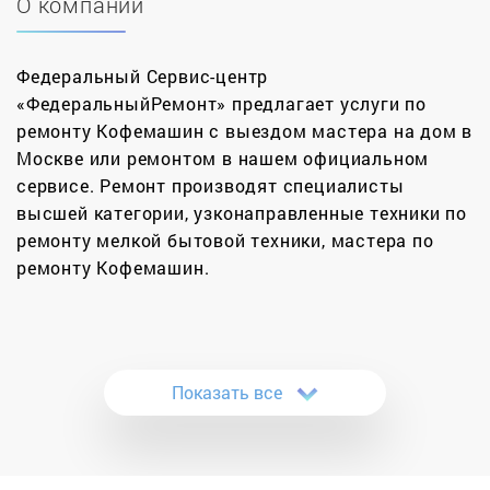
О компании
Федеральный Сервис-центр
«ФедеральныйРемонт» предлагает услуги по
ремонту Кофемашин с выездом мастера на дом в
Москве или ремонтом в нашем официальном
сервисе. Ремонт производят специалисты
высшей категории, узконаправленные техники по
ремонту мелкой бытовой техники, мастера по
ремонту Кофемашин.
Наша сервисная компания выполняет
профессиональный ремонт кофемашин в Москве.
Обратившись к нам, вы получите услуги
Показать все
квалифицированных мастеров, которые без
труда выполнят восстановительные работы.
Наша компания оборудовала свои мастерские