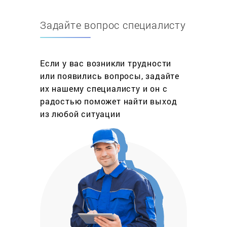
современным оснащением, благодаря чему
работы всегда проходят быстро и результативно.
Задайте вопрос специалисту
Чтобы заказать курьера для перевозки
устройства в сервисный центр, просто оставьте
заявку – менеджер позвонит вам по ней и
Если у вас возникли трудности
согласует время приезда курьера.
или появились вопросы, задайте
Почему ремонт кофемашин такая
их нашему специалисту и он с
популярная услуга?
радостью поможет найти выход
Для многих любителей кофе, чашка ароматного
из любой ситуации
кофе обеспечивает настроение и заряд бодрости
на целый день. Сварить качественный напиток –
целый ритуал, который требует знания техники
приготовления и достаточно времени. Но
благодаря современной технике приготовить
кофе стало минутным делом. Естественно за
кофемашиной нужно тщательно ухаживать, тогда
она прослужит вам долгую службу.