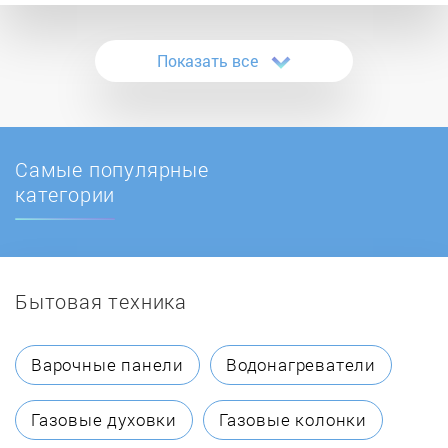
года. Работы проходят в строго установленных
Bergner
временных рамках, так что кофемашину вы
получите в обещанные сроки.
Показать все
Bialetti
Binatone
Самые популярные
BODUM
категории
Bork
Бытовая техника
Bosch
Braun
Варочные панели
Водонагреватели
Bravilor Bonamat
Газовые духовки
Газовые колонки