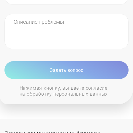
Вовремя удалять кофейную гущу из
контейнера кофемашины. Остатки гущи
портят сильно вкус напитка, так что время от
времени нужно включать функцию промыва
трубок, чтобы устранить остатки гущи.
Регулярно счищать молочный налет с
резервуара кофемашины – просто
Задать вопрос
отсоедините бак с молоком и замените его на
бак с водой, после чего включите функцию
Нажимая кнопку, вы даете согласие
подогрева молока и создания пены.
на обработку персональных данных
Ремонт кофемашин считается крайне сложной
процедурой, справиться с которой могут далеко
не все специалисты. Если вы желаете получить
профессиональные и качественные услуги,
Список ремонтируемых брендов