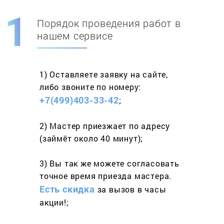
Порядок проведения работ в
Скидка при первом
заказе на адрес
нашем сервисе
составит 15%
1) Оставляете заявку
на сайте,
Работаем более 10 лет
и выполняем
либо звоните
по номеру:
весь спектр услуг
+7(499)403-33-42
;
2) Мастер приезжает
по адресу
(займёт
около 40 минут);
3) Вы так же можете согласовать
точное время приезда мастера.
Есть скидка
за вызов
в часы
акции!;