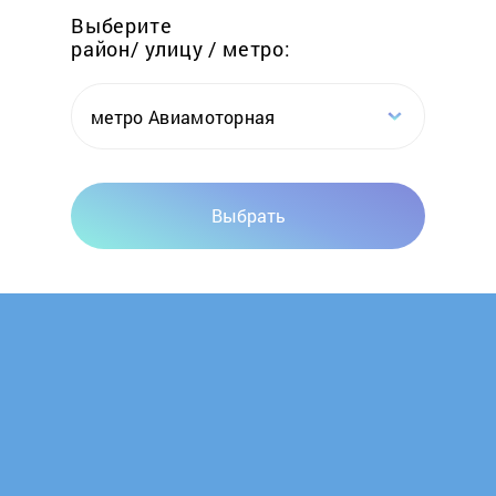
Выберите
район/ улицу / метро:
Garlyn
Gastrorag
метро Авиамоторная
GAT
Выбрать
Gelberk
Gemlux
Gino
Gipfel
Gorenje