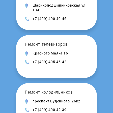
Шарикоподшипниковская ул.,
Ladomir
13А
+7 (499) 490-49-46
Laretti
Lelit
Ремонт телевизоров
Leran
Красного Маяка 16
+7 (499) 495-46-42
LOFRA
Lui lEspresso
Ремонт холодильников
LUMME
проспект Будённого, 26к2
Magio
+7 (499) 490-42-39