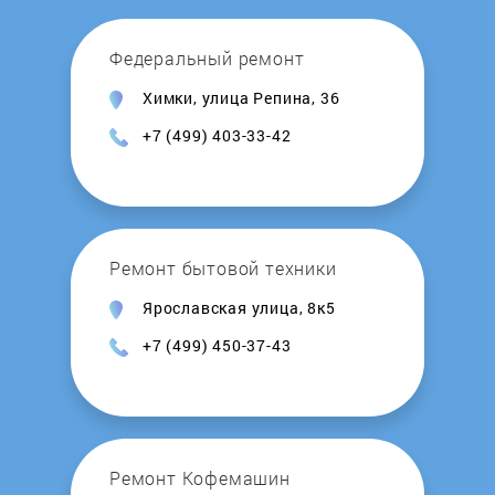
Kambrook
Федеральный ремонт
Химки, улица Репина, 36
Kelli
+7 (499) 403-33-42
Kenwood
KitchenAid
Ремонт бытовой техники
KITFORT
Ярославская улица, 8к5
+7 (499) 450-37-43
Krups
Kuppersbusch
La Cimbali
Ремонт Кофемашин