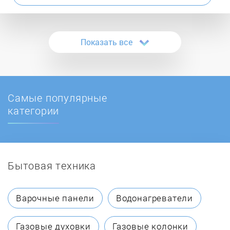
года. Работы проходят в строго установленных
Bergner
временных рамках, так что кофемашину вы
получите в обещанные сроки.
Показать все
Bialetti
Binatone
Самые популярные
BODUM
категории
Bork
Бытовая техника
Bosch
Braun
Варочные панели
Водонагреватели
Bravilor Bonamat
Газовые духовки
Газовые колонки