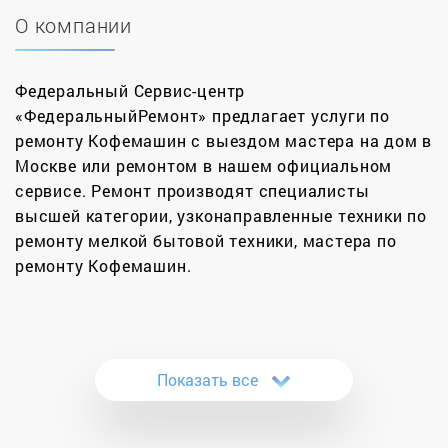
О компании
Федеральный Сервис-центр
«ФедеральныйРемонт» предлагает услуги по
ремонту Кофемашин с выездом мастера на дом в
Москве или ремонтом в нашем официальном
сервисе. Ремонт производят специалисты
высшей категории, узконаправленные техники по
ремонту мелкой бытовой техники, мастера по
ремонту Кофемашин.
Наша сервисная компания выполняет
профессиональный ремонт кофемашин в Москве.
Обратившись к нам, вы получите услуги
Показать все
квалифицированных мастеров, которые без
труда выполнят восстановительные работы.
Наша компания оборудовала свои мастерские