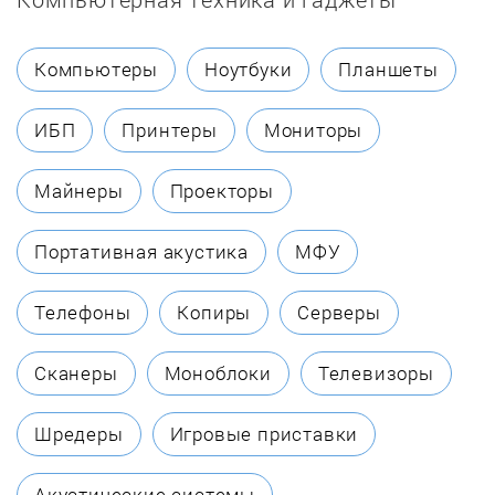
De Buyer
Компьютеры
Ноутбуки
Планшеты
De'Longhi
ИБП
Принтеры
Мониторы
Delta
Майнеры
Проекторы
Delta Lux
Портативная акустика
МФУ
Dometic Waeco
Телефоны
Копиры
Серверы
Eksi
Сканеры
Моноблоки
Телевизоры
Electrolux
Шредеры
Игровые приставки
Endever
Акустические системы