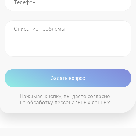
Вовремя удалять кофейную гущу из
контейнера кофемашины. Остатки гущи
портят сильно вкус напитка, так что время от
времени нужно включать функцию промыва
трубок, чтобы устранить остатки гущи.
Регулярно счищать молочный налет с
резервуара кофемашины – просто
Задать вопрос
отсоедините бак с молоком и замените его на
бак с водой, после чего включите функцию
Нажимая кнопку, вы даете согласие
подогрева молока и создания пены.
на обработку персональных данных
Ремонт кофемашин считается крайне сложной
процедурой, справиться с которой могут далеко
не все специалисты. Если вы желаете получить