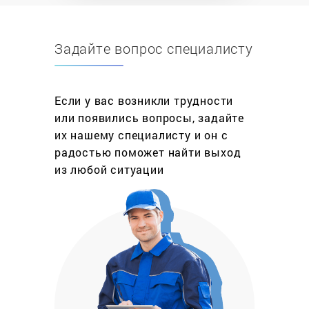
современным оснащением, благодаря чему
работы всегда проходят быстро и результативно.
Задайте вопрос специалисту
Чтобы заказать курьера для перевозки
устройства в сервисный центр, просто оставьте
заявку – менеджер позвонит вам по ней и
Если у вас возникли трудности
согласует время приезда курьера.
или появились вопросы, задайте
Почему ремонт кофемашин такая
их нашему специалисту и он с
популярная услуга?
радостью поможет найти выход
Для многих любителей кофе, чашка ароматного
из любой ситуации
кофе обеспечивает настроение и заряд бодрости
на целый день. Сварить качественный напиток –
целый ритуал, который требует знания техники
приготовления и достаточно времени. Но
благодаря современной технике приготовить
кофе стало минутным делом. Естественно за
кофемашиной нужно тщательно ухаживать, тогда
она прослужит вам долгую службу.