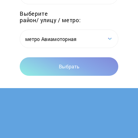
Galaxy
Выберите
район/ улицу / метро:
Garlyn
Gastrorag
метро Авиамоторная
GAT
Выбрать
Gelberk
Gemlux
Gino
Gipfel