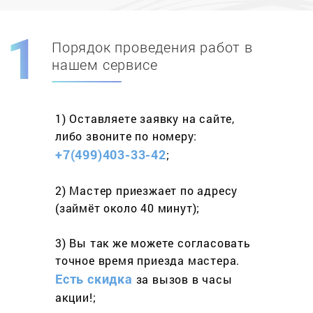
Порядок проведения работ в
Скидка при первом
заказе на адрес
нашем сервисе
составит 15%
1) Оставляете заявку
на сайте,
Работаем более 10 лет
и выполняем
либо звоните
по номеру:
весь спектр услуг
+7(499)403-33-42
;
2) Мастер приезжает
по адресу
(займёт
около 40 минут);
3) Вы так же можете согласовать
точное время приезда мастера.
Есть скидка
за вызов
в часы
акции!;