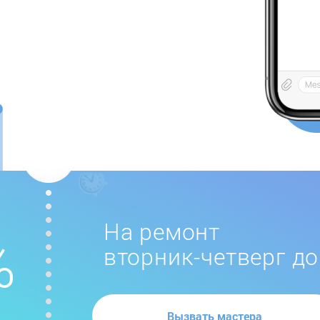
На ремонт
вторник-четверг до
Вызвать мастера