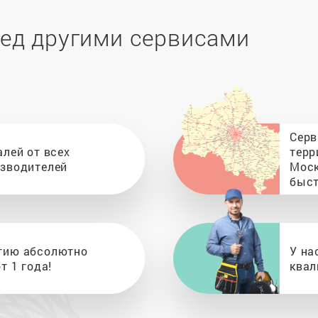
ед другими сервисами
Серв
алей от всех
терр
изводителей
Моск
быст
тию абсолютно
У на
т 1 года!
квал