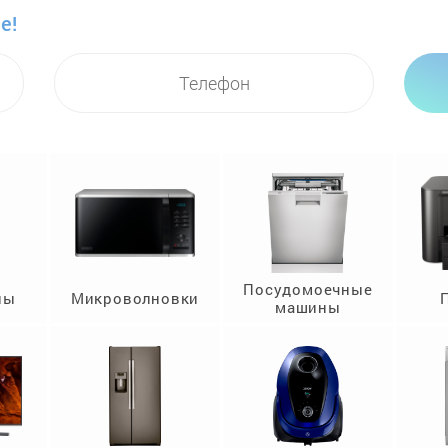
е!
Посудомоечные
ны
Микроволновки
машины