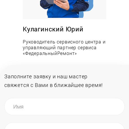
Ремонт осушителей сжатого воздуха
рефрижераторного типа требуется крайне редко,
поскольку устройство не подвергается большим
Кулагинский Юрий
нагрузкам.
Руководитель сервисного центра и
Причины поломки рефрижераторного
управляющий партнер сервиса
осушителя:
«ФедеральныйРемонт»
вытекание фреона, которое устраняется
посредством обнаружения протечки, ее
Заполните заявку и наш мастер
свяжется
с Вами в ближайшее время!
заделки и заправки нового фреона;
неисправность клапанов, которая ведет к
замерзанию магистральных линий.
Ремонт осушителей воздуха адсорбционного
типа может потребоваться в следующих