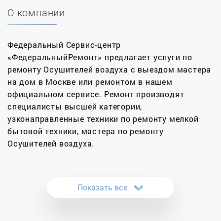
О компании
Федеральный Сервис-центр
«ФедеральныйРемонт» предлагает услуги по
ремонту Осушителей воздуха с выездом мастера
на дом в Москве или ремонтом в нашем
официальном сервисе. Ремонт производят
специалисты высшей категории,
узконаправленные техники по ремонту мелкой
бытовой техники, мастера по ремонту
Осушителей воздуха.
Ремонт осушителей воздуха производится в
соответствии с инструкциями и предписаниями
Показать все
производителей оборудования. Обычно
ремонтные работы сводятся к диагностике
осушителя и его контроллера для выявления и