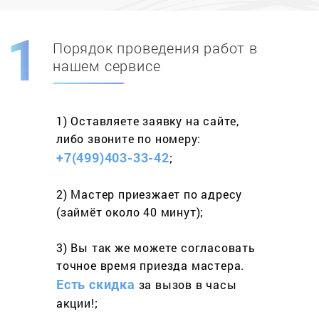
Порядок проведения работ в
Скидка при первом
заказе на адрес
нашем сервисе
составит 15%
1) Оставляете заявку
на сайте,
Работаем более 10 лет
и выполняем
либо звоните
по номеру:
весь спектр услуг
+7(499)403-33-42
;
2) Мастер приезжает
по адресу
(займёт
около 40 минут);
3) Вы так же можете согласовать
точное время приезда мастера.
Есть скидка
за вызов
в часы
акции!;