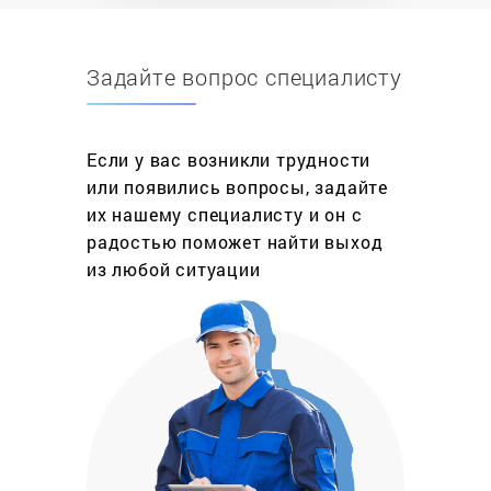
оперативного устранения неисправностей,
связанных с износом или повреждением
Задайте вопрос специалисту
запчастей. В рамках ремонта также происходит
настройка всех параметров работы
оборудования, замена или заправка фреона и
Если у вас возникли трудности
адсорбента.
или появились вопросы, задайте
Одной из основных причин выхода из строя
их нашему специалисту и он с
осушителей является скопление конденсата,
радостью поможет найти выход
который удаляется из пневмосистемы
из любой ситуации
посредством продувания воздухом до полного
осушения. Также причиной поломки зачастую
становится повреждение магнитного клапана,
который просто заменяют в случае обнаружения
неисправности. При замерзании или перегрузке
устройства может происходить снижение
давления, которое может повлечь за собой
нарушение работы осушителя.