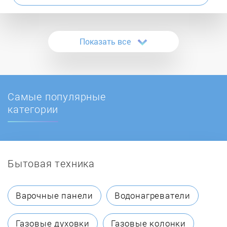
Calorex
Показать все
CDT Audio
Ceccato
Самые популярные
Chigo
категории
Comaro
Бытовая техника
Comprag
Dalgakiran
Варочные панели
Водонагреватели
Dali
Газовые духовки
Газовые колонки