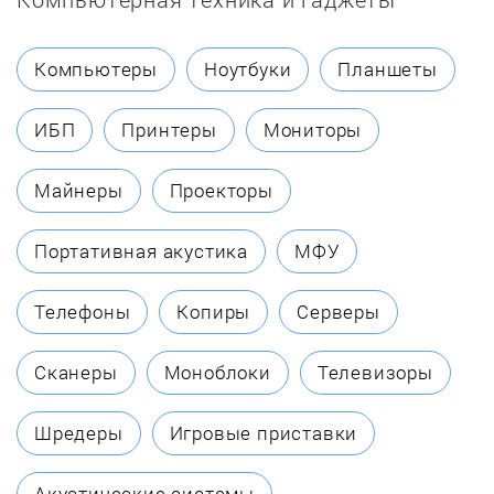
Fresh
Компьютеры
Ноутбуки
Планшеты
General Climate
ИБП
Принтеры
Мониторы
Hisense
Майнеры
Проекторы
Hyundai
Портативная акустика
МФУ
Kraftmann
Телефоны
Копиры
Серверы
KROLL
Сканеры
Моноблоки
Телевизоры
MARK
Шредеры
Игровые приставки
Master
Акустические системы