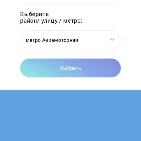
Renner
Выберите
район/ улицу / метро:
Royal Clima
Sabiel
метро Авиамоторная
Smart
Выбрать
Soler&Palau
Spitzenreiter
Stadler Form
Steba