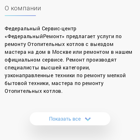
О компании
Федеральный Сервис-центр
«ФедеральныйРемонт» предлагает услуги по
ремонту Отопительных котлов с выездом
мастера на дом в Москве или ремонтом в нашем
официальном сервисе. Ремонт производят
специалисты высшей категории,
узконаправленные техники по ремонту мелкой
бытовой техники, мастера по ремонту
Отопительных котлов.
За 12 лет нами было отремонтировано более
11000 котлов в Москве и Московской области.
Показать все
Сертифицированные инженеры нашей компании
проводят качественные ремонты котлов