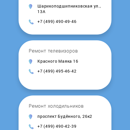
Шарикоподшипниковская ул.,
Kalashnikov
13А
+7 (499) 490-49-46
Kamskaya Posuda
Kedr
Ремонт телевизоров
Kentatsu
Красного Маяка 16
+7 (499) 495-46-42
Kerona
Kirovskiy zavod
Ремонт холодильников
Kiturami
проспект Будённого, 26к2
Konord
+7 (499) 490-42-39