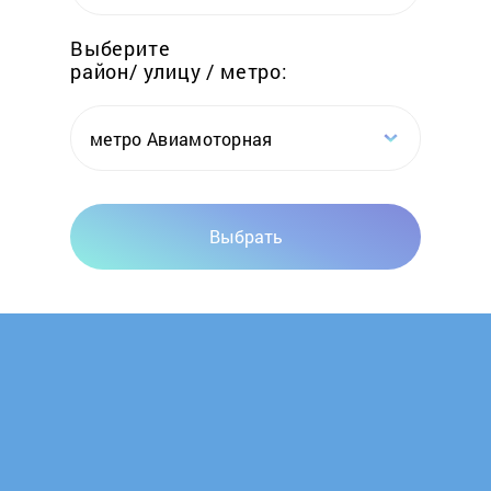
Elwin
Выберите
район/ улицу / метро:
Emtas
Erdo
метро Авиамоторная
Ermak
Выбрать
Esbit
Euronord
Evan
FACI