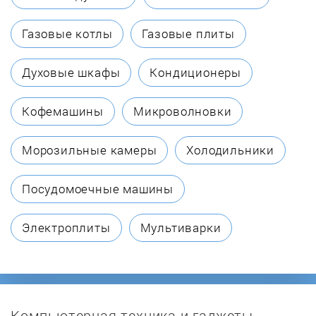
Biol
Газовые котлы
Газовые плиты
Borinskoe
Духовые шкафы
Кондиционеры
Bosch
Кофемашины
Микроволновки
Buderus
Морозильные камеры
Холодильники
Buran
Посудомоечные машины
BURNiT
Электроплиты
Мультиварки
Burzhui-K
Candle
Компьютерная техника и гаджеты