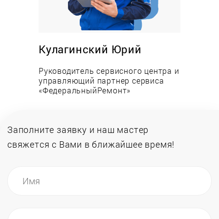
Преимущества:
Низкие цены на работы и запасные части;
Оперативность выезда и выполнения заявки;
Кулагинский Юрий
Опыт работы сервисных специалистов более
Руководитель сервисного центра и
12-ми лет;
управляющий партнер сервиса
Всегда в наличии запчасти на складе;
«ФедеральныйРемонт»
Инженеры обучаются в авторизованных
центрах.
Заполните заявку и наш мастер
свяжется
с Вами в ближайшее время!