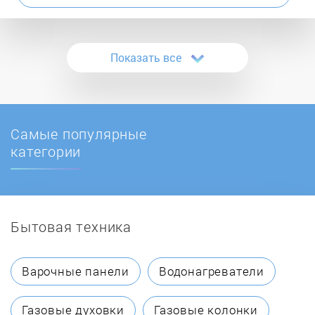
Atmos
Показать все
ATON
Ballu
Самые популярные
BaltGaz
категории
Baltur
Бытовая техника
BAMZ
BAXI
Варочные панели
Водонагреватели
Beretta
Газовые духовки
Газовые колонки