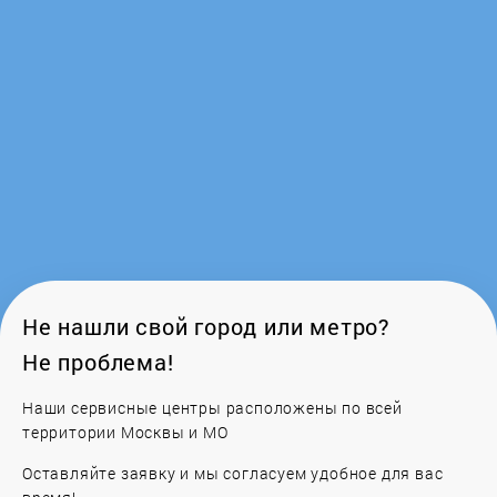
Ferroli
Fondital
Frico
Galan
Galmet
Gazlux
Не нашли свой город или метро?
Не проблема!
GCE
Наши сервисные центры расположены по всей
Gejzer
территории Москвы и МО
Оставляйте заявку и мы согласуем удобное для вас
General Climate