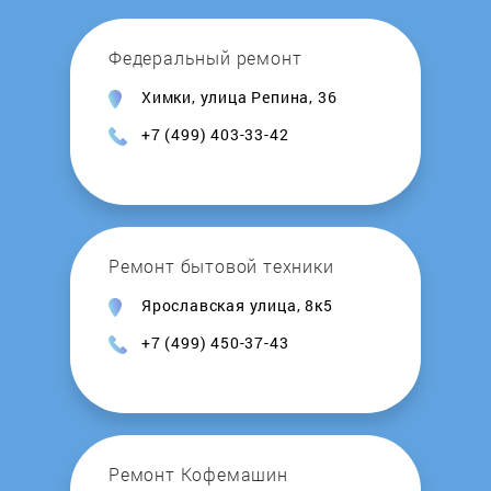
Honeywell
Федеральный ремонт
Химки, улица Репина, 36
Hosseven
+7 (499) 403-33-42
Hotpoint-Ariston
Hydrosta
Ремонт бытовой техники
Hyundai
Ярославская улица, 8к5
+7 (499) 450-37-43
Immergas
Intois
Junker
Ремонт Кофемашин