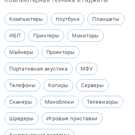
Chaffoteaux
Компьютеры
Ноутбуки
Планшеты
Coleman
ИБП
Принтеры
Мониторы
Dakon
Майнеры
Проекторы
Danko
Портативная акустика
МФУ
Dantex
Телефоны
Копиры
Серверы
DanVex
Сканеры
Моноблоки
Телевизоры
De Dietrich
Шредеры
Игровые приставки
Defro
Акустические системы