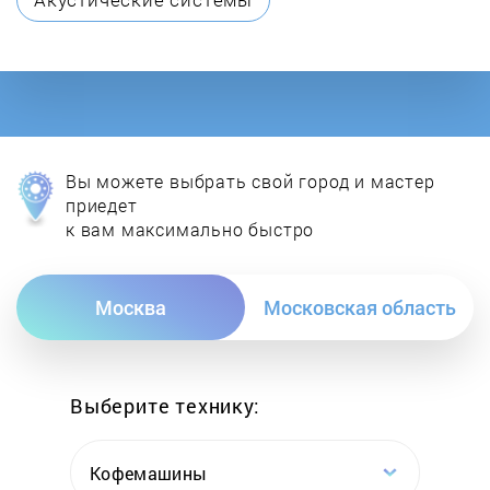
DON
E.C.A.
Ecoflam
Вы можете выбрать свой город и мастер
Ecosystem
приедет
к вам максимально быстро
ELCO
Москва
Московская область
Electrolux
Elektropribor
Выберите технику:
Elmos
Кофемашины