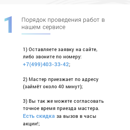
Порядок проведения работ в
Скидка при первом
заказе на адрес
нашем сервисе
составит 15%
1) Оставляете заявку
на сайте,
Работаем более 10 лет
и выполняем
либо звоните
по номеру:
весь спектр услуг
+7(499)403-33-42
;
2) Мастер приезжает
по адресу
(займёт
около 40 минут);
3) Вы так же можете согласовать
точное время приезда мастера.
Есть скидка
за вызов
в часы
акции!;