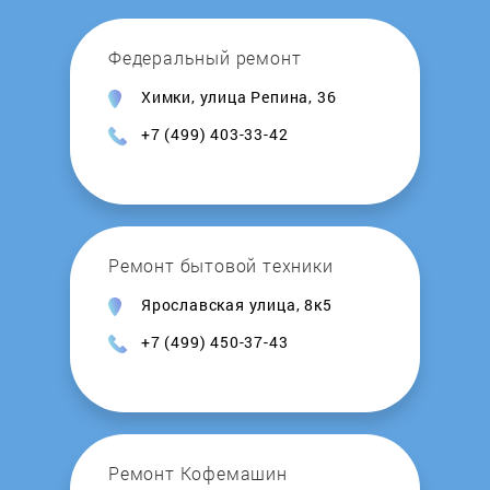
Honeywell
Федеральный ремонт
Химки, улица Репина, 36
Hosseven
+7 (499) 403-33-42
Hotpoint-Ariston
Hydrosta
Ремонт бытовой техники
Hyundai
Ярославская улица, 8к5
+7 (499) 450-37-43
Immergas
Intois
Junker
Ремонт Кофемашин