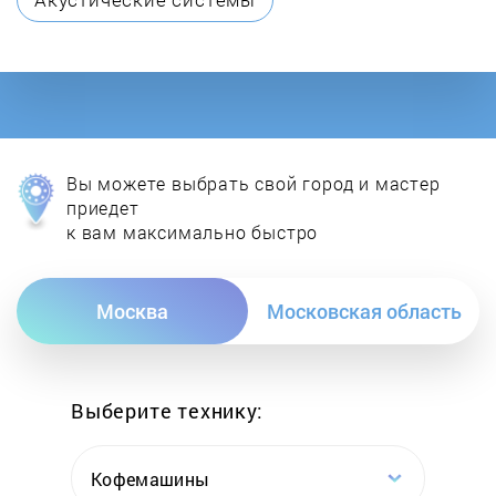
DON
E.C.A.
Ecoflam
Вы можете выбрать свой город и мастер
Ecosystem
приедет
к вам максимально быстро
ELCO
Москва
Московская область
Electrolux
Elektropribor
Выберите технику:
Elmos
Кофемашины