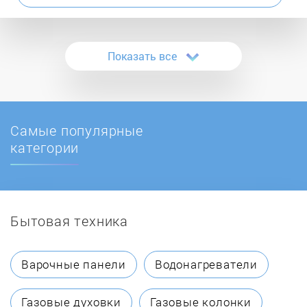
Atmos
Показать все
ATON
Ballu
Самые популярные
BaltGaz
категории
Baltur
Бытовая техника
BAMZ
BAXI
Варочные панели
Водонагреватели
Beretta
Газовые духовки
Газовые колонки