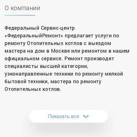
О компании
Федеральный Сервис-центр
«ФедеральныйРемонт» предлагает услуги по
ремонту Отопительных котлов с выездом
мастера на дом в Москве или ремонтом в нашем
официальном сервисе. Ремонт производят
специалисты высшей категории,
узконаправленные техники по ремонту мелкой
бытовой техники, мастера по ремонту
Отопительных котлов.
За 12 лет нами было отремонтировано более
11000 котлов в Москве и Московской области.
Показать все
Сертифицированные инженеры нашей компании
проводят качественные ремонты котлов