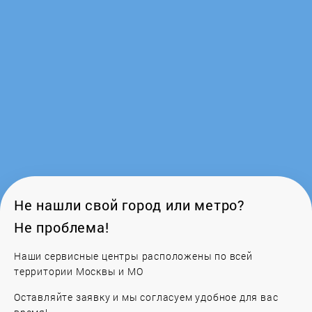
Ferroli
Fondital
Frico
Galan
Galmet
Gazlux
Не нашли свой город или метро?
Не проблема!
GCE
Наши сервисные центры расположены по всей
Gejzer
территории Москвы и МО
Оставляйте заявку и мы согласуем удобное для вас
General Climate