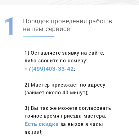
Порядок проведения работ в
Скидка при первом
заказе на адрес
нашем сервисе
составит 15%
1) Оставляете заявку
на сайте,
Работаем более 10 лет
и выполняем
либо звоните
по номеру:
весь спектр услуг
+7(499)403-33-42
;
2) Мастер приезжает
по адресу
(займёт
около 40 минут);
3) Вы так же можете согласовать
точное время приезда мастера.
Есть скидка
за вызов
в часы
акции!;