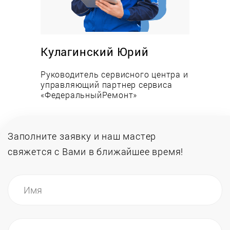
Преимущества:
Низкие цены на работы и запасные части;
Оперативность выезда и выполнения заявки;
Кулагинский Юрий
Опыт работы сервисных специалистов более
Руководитель сервисного центра и
12-ми лет;
управляющий партнер сервиса
Всегда в наличии запчасти на складе;
«ФедеральныйРемонт»
Инженеры обучаются в авторизованных
центрах.
Заполните заявку и наш мастер
свяжется
с Вами в ближайшее время!