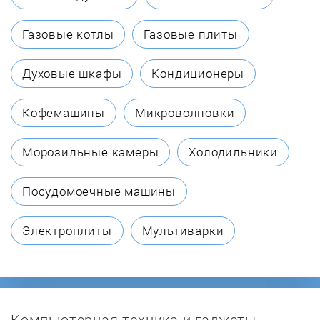
Biol
Газовые котлы
Газовые плиты
Borinskoe
Духовые шкафы
Кондиционеры
Bosch
Кофемашины
Микроволновки
Buderus
Морозильные камеры
Холодильники
Buran
Посудомоечные машины
BURNiT
Электроплиты
Мультиварки
Burzhui-K
Candle
Компьютерная техника и гаджеты