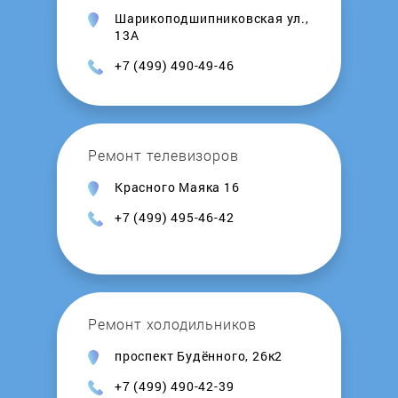
Шарикоподшипниковская ул.,
Kalashnikov
13А
+7 (499) 490-49-46
Kamskaya Posuda
Kedr
Ремонт телевизоров
Kentatsu
Красного Маяка 16
+7 (499) 495-46-42
Kerona
Kirovskiy zavod
Ремонт холодильников
Kiturami
проспект Будённого, 26к2
Konord
+7 (499) 490-42-39