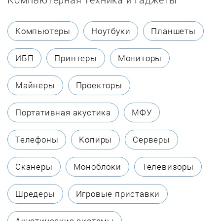
Chaffoteaux
Компьютеры
Ноутбуки
Планшеты
Coleman
ИБП
Принтеры
Мониторы
Dakon
Майнеры
Проекторы
Danko
Портативная акустика
МФУ
Dantex
Телефоны
Копиры
Серверы
DanVex
Сканеры
Моноблоки
Телевизоры
De Dietrich
Шредеры
Игровые приставки
Defro
Акустические системы