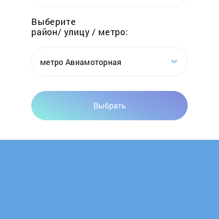
Elwin
Выберите
район/ улицу / метро:
Emtas
Erdo
метро Авиамоторная
Ermak
Выбрать
Esbit
Euronord
Evan
FACI