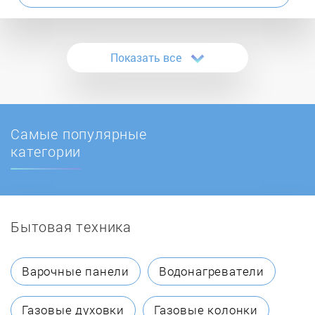
Atmos
Показать все
ATON
Ballu
Самые популярные
BaltGaz
категории
Baltur
Бытовая техника
BAMZ
BAXI
Варочные панели
Водонагреватели
Beretta
Газовые духовки
Газовые колонки