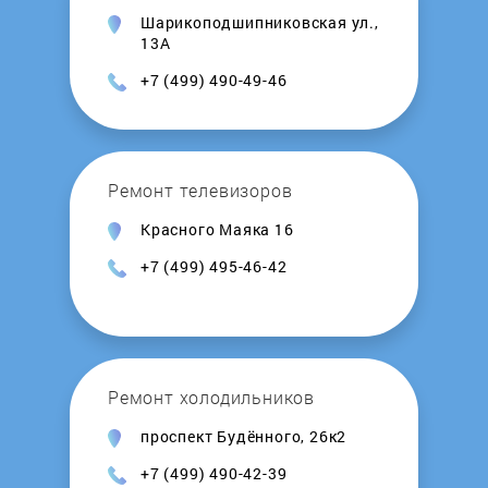
Шарикоподшипниковская ул.,
Kalashnikov
13А
+7 (499) 490-49-46
Kamskaya Posuda
Kedr
Ремонт телевизоров
Kentatsu
Красного Маяка 16
+7 (499) 495-46-42
Kerona
Kirovskiy zavod
Ремонт холодильников
Kiturami
проспект Будённого, 26к2
Konord
+7 (499) 490-42-39