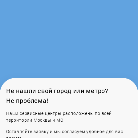
Ferroli
Fondital
Frico
Galan
Galmet
Gazlux
Не нашли свой город или метро?
Не проблема!
GCE
Наши сервисные центры расположены по всей
Gejzer
территории Москвы и МО
Оставляйте заявку и мы согласуем удобное для вас
General Climate