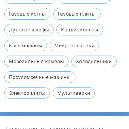
Biol
Газовые котлы
Газовые плиты
Borinskoe
Духовые шкафы
Кондиционеры
Bosch
Кофемашины
Микроволновки
Buderus
Морозильные камеры
Холодильники
Buran
Посудомоечные машины
BURNiT
Электроплиты
Мультиварки
Burzhui-K
Candle
Компьютерная техника и гаджеты