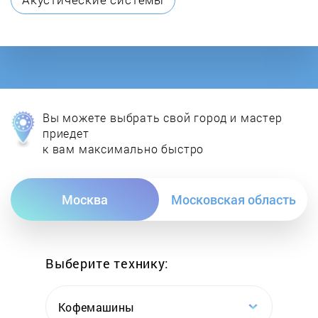
DON
E.C.A.
Ecoflam
Вы можете выбрать свой город и мастер
Ecosystem
приедет
к вам максимально быстро
ELCO
Москва
Московская область
Electrolux
Elektropribor
Выберите технику:
Elmos
Кофемашины