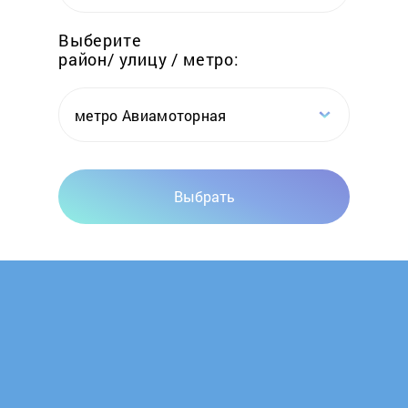
Elwin
Выберите
район/ улицу / метро:
Emtas
Erdo
метро Авиамоторная
Ermak
Выбрать
Esbit
Euronord
Evan
FACI