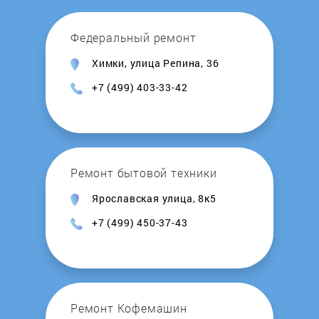
Honeywell
Федеральный ремонт
Химки, улица Репина, 36
Hosseven
+7 (499) 403-33-42
Hotpoint-Ariston
Hydrosta
Ремонт бытовой техники
Hyundai
Ярославская улица, 8к5
+7 (499) 450-37-43
Immergas
Intois
Junker
Ремонт Кофемашин