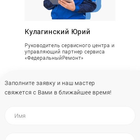
Преимущества:
Низкие цены на работы и запасные части;
Оперативность выезда и выполнения заявки;
Кулагинский Юрий
Опыт работы сервисных специалистов более
Руководитель сервисного центра и
12-ми лет;
управляющий партнер сервиса
Всегда в наличии запчасти на складе;
«ФедеральныйРемонт»
Инженеры обучаются в авторизованных
центрах.
Заполните заявку и наш мастер
свяжется
с Вами в ближайшее время!