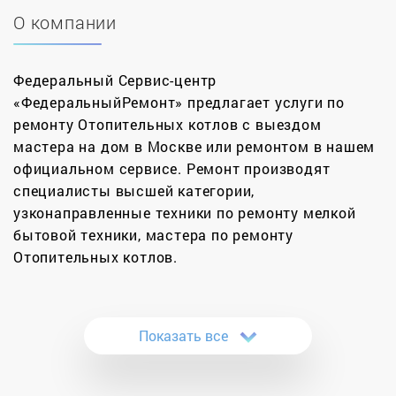
О компании
Федеральный Сервис-центр
«ФедеральныйРемонт» предлагает услуги по
ремонту Отопительных котлов с выездом
мастера на дом в Москве или ремонтом в нашем
официальном сервисе. Ремонт производят
специалисты высшей категории,
узконаправленные техники по ремонту мелкой
бытовой техники, мастера по ремонту
Отопительных котлов.
За 12 лет нами было отремонтировано более
11000 котлов в Москве и Московской области.
Показать все
Сертифицированные инженеры нашей компании
проводят качественные ремонты котлов