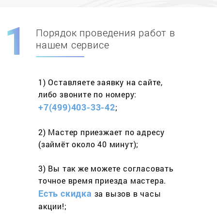
Порядок проведения работ в
Скидка при первом
заказе на адрес
нашем сервисе
составит 15%
1) Оставляете заявку
на сайте,
Работаем более 10 лет
и выполняем
либо звоните
по номеру:
весь спектр услуг
+7(499)403-33-42
;
2) Мастер приезжает
по адресу
(займёт
около 40 минут);
3) Вы так же можете согласовать
точное время приезда мастера.
Есть скидка
за вызов
в часы
акции!;