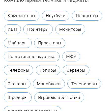
Chaffoteaux
Компьютеры
Ноутбуки
Планшеты
Coleman
ИБП
Принтеры
Мониторы
Dakon
Майнеры
Проекторы
Danko
Портативная акустика
МФУ
Dantex
Телефоны
Копиры
Серверы
DanVex
Сканеры
Моноблоки
Телевизоры
De Dietrich
Шредеры
Игровые приставки
Defro
Акустические системы