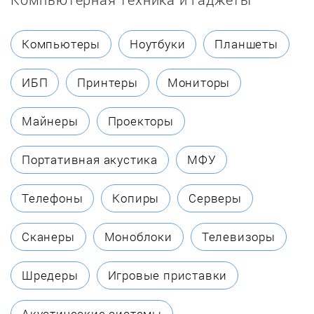
Chaffoteaux
Компьютеры
Ноутбуки
Планшеты
Coleman
ИБП
Принтеры
Мониторы
Dakon
Майнеры
Проекторы
Danko
Портативная акустика
МФУ
Dantex
Телефоны
Копиры
Серверы
DanVex
Сканеры
Моноблоки
Телевизоры
De Dietrich
Шредеры
Игровые приставки
Defro
Акустические системы