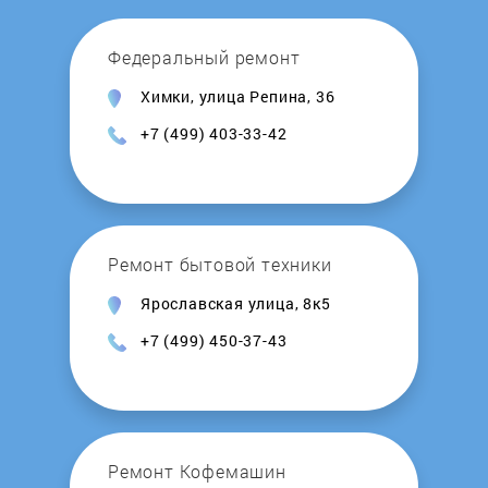
Honeywell
Федеральный ремонт
Химки, улица Репина, 36
Hosseven
+7 (499) 403-33-42
Hotpoint-Ariston
Hydrosta
Ремонт бытовой техники
Hyundai
Ярославская улица, 8к5
+7 (499) 450-37-43
Immergas
Intois
Junker
Ремонт Кофемашин