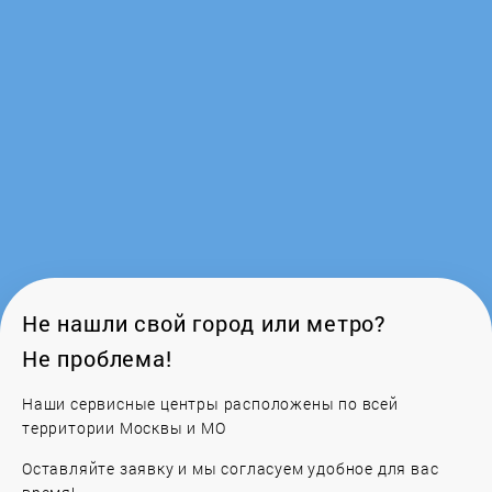
Ferroli
Fondital
Frico
Galan
Galmet
Gazlux
Не нашли свой город или метро?
Не проблема!
GCE
Наши сервисные центры расположены по всей
Gejzer
территории Москвы и МО
Оставляйте заявку и мы согласуем удобное для вас
General Climate