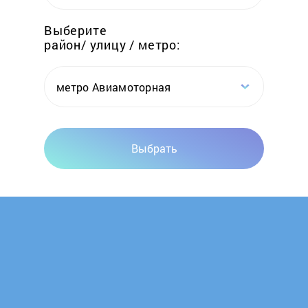
Elwin
Выберите
район/ улицу / метро:
Emtas
Erdo
метро Авиамоторная
Ermak
Выбрать
Esbit
Euronord
Evan
FACI