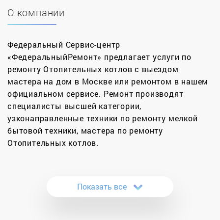
О компании
Федеральный Сервис-центр
«ФедеральныйРемонт» предлагает услуги по
ремонту Отопительных котлов с выездом
мастера на дом в Москве или ремонтом в нашем
официальном сервисе. Ремонт производят
специалисты высшей категории,
узконаправленные техники по ремонту мелкой
бытовой техники, мастера по ремонту
Отопительных котлов.
За 12 лет нами было отремонтировано более
11000 котлов в Москве и Московской области.
Показать все
Сертифицированные инженеры нашей компании
проводят качественные ремонты котлов