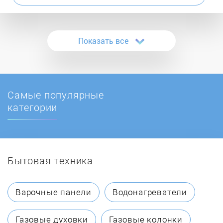
Atmos
Показать все
ATON
Ballu
Самые популярные
BaltGaz
категории
Baltur
Бытовая техника
BAMZ
BAXI
Варочные панели
Водонагреватели
Beretta
Газовые духовки
Газовые колонки