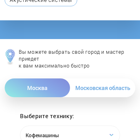
DON
E.C.A.
Ecoflam
Вы можете выбрать свой город и мастер
Ecosystem
приедет
к вам максимально быстро
ELCO
Москва
Московская область
Electrolux
Elektropribor
Выберите технику:
Elmos
Кофемашины