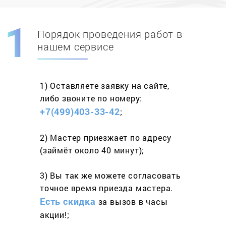
Порядок проведения работ в
Скидка при первом
заказе на адрес
нашем сервисе
составит 15%
1) Оставляете заявку
на сайте,
Работаем более 10 лет
и выполняем
либо звоните
по номеру:
весь спектр услуг
+7(499)403-33-42
;
2) Мастер приезжает
по адресу
(займёт
около 40 минут);
3) Вы так же можете согласовать
точное время приезда мастера.
Есть скидка
за вызов
в часы
акции!;