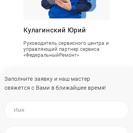
Преимущества:
Низкие цены на работы и запасные части;
Оперативность выезда и выполнения заявки;
Кулагинский Юрий
Опыт работы сервисных специалистов более
Руководитель сервисного центра и
12-ми лет;
управляющий партнер сервиса
Всегда в наличии запчасти на складе;
«ФедеральныйРемонт»
Инженеры обучаются в авторизованных
центрах.
Заполните заявку и наш мастер
свяжется
с Вами в ближайшее время!