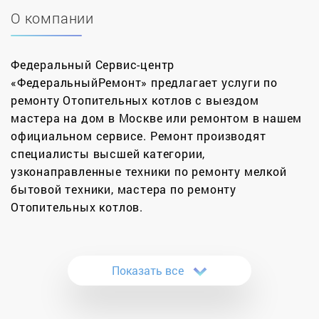
О компании
Федеральный Сервис-центр
«ФедеральныйРемонт» предлагает услуги по
ремонту Отопительных котлов с выездом
мастера на дом в Москве или ремонтом в нашем
официальном сервисе. Ремонт производят
специалисты высшей категории,
узконаправленные техники по ремонту мелкой
бытовой техники, мастера по ремонту
Отопительных котлов.
За 12 лет нами было отремонтировано более
11000 котлов в Москве и Московской области.
Показать все
Сертифицированные инженеры нашей компании
проводят качественные ремонты котлов