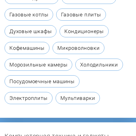
Biol
Газовые котлы
Газовые плиты
Borinskoe
Духовые шкафы
Кондиционеры
Bosch
Кофемашины
Микроволновки
Buderus
Морозильные камеры
Холодильники
Buran
Посудомоечные машины
BURNiT
Электроплиты
Мультиварки
Burzhui-K
Candle
Компьютерная техника и гаджеты