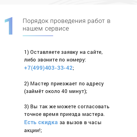
Порядок проведения работ в
Скидка при первом
заказе на адрес
нашем сервисе
составит 15%
1) Оставляете заявку
на сайте,
Работаем более 10 лет
и выполняем
либо звоните
по номеру:
весь спектр услуг
+7(499)403-33-42
;
2) Мастер приезжает
по адресу
(займёт
около 40 минут);
3) Вы так же можете согласовать
точное время приезда мастера.
Есть скидка
за вызов
в часы
акции!;