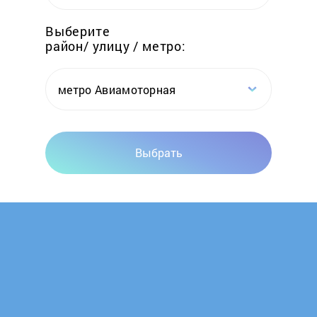
Elwin
Выберите
район/ улицу / метро:
Emtas
Erdo
метро Авиамоторная
Ermak
Выбрать
Esbit
Euronord
Evan
FACI