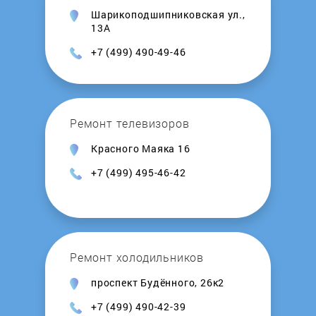
Шарикоподшипниковская ул.,
Kalashnikov
13А
+7 (499) 490-49-46
Kamskaya Posuda
Kedr
Ремонт телевизоров
Kentatsu
Красного Маяка 16
+7 (499) 495-46-42
Kerona
Kirovskiy zavod
Ремонт холодильников
Kiturami
проспект Будённого, 26к2
Konord
+7 (499) 490-42-39