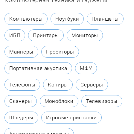
Chaffoteaux
Компьютеры
Ноутбуки
Планшеты
Coleman
ИБП
Принтеры
Мониторы
Dakon
Майнеры
Проекторы
Danko
Портативная акустика
МФУ
Dantex
Телефоны
Копиры
Серверы
DanVex
Сканеры
Моноблоки
Телевизоры
De Dietrich
Шредеры
Игровые приставки
Defro
Акустические системы