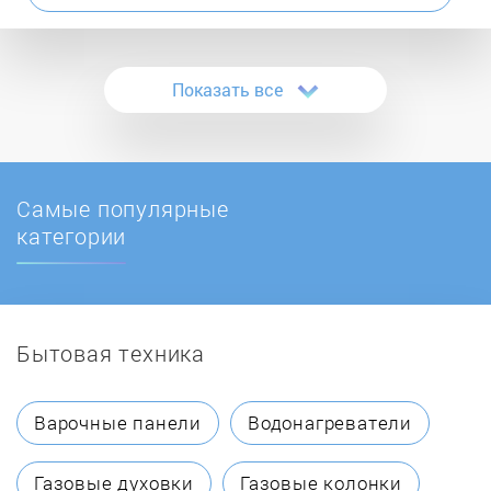
Atmos
Показать все
ATON
Ballu
Самые популярные
BaltGaz
категории
Baltur
Бытовая техника
BAMZ
BAXI
Варочные панели
Водонагреватели
Beretta
Газовые духовки
Газовые колонки