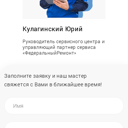
Преимущества:
Низкие цены на работы и запасные части;
Оперативность выезда и выполнения заявки;
Кулагинский Юрий
Опыт работы сервисных специалистов более
Руководитель сервисного центра и
12-ми лет;
управляющий партнер сервиса
Всегда в наличии запчасти на складе;
«ФедеральныйРемонт»
Инженеры обучаются в авторизованных
центрах.
Заполните заявку и наш мастер
свяжется
с Вами в ближайшее время!