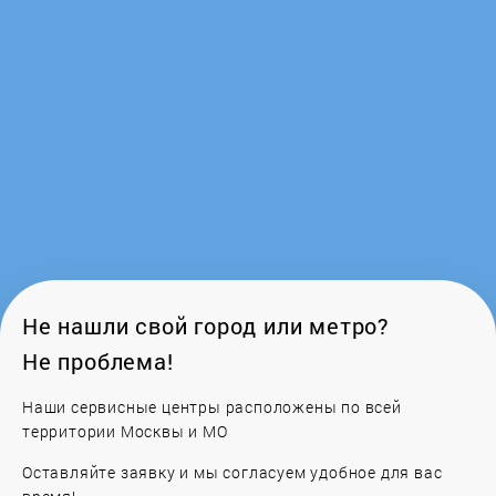
Ferroli
Fondital
Frico
Galan
Galmet
Gazlux
Не нашли свой город или метро?
Не проблема!
GCE
Наши сервисные центры расположены по всей
Gejzer
территории Москвы и МО
Оставляйте заявку и мы согласуем удобное для вас
General Climate