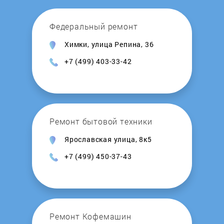
Honeywell
Федеральный ремонт
Химки, улица Репина, 36
Hosseven
+7 (499) 403-33-42
Hotpoint-Ariston
Hydrosta
Ремонт бытовой техники
Hyundai
Ярославская улица, 8к5
+7 (499) 450-37-43
Immergas
Intois
Junker
Ремонт Кофемашин