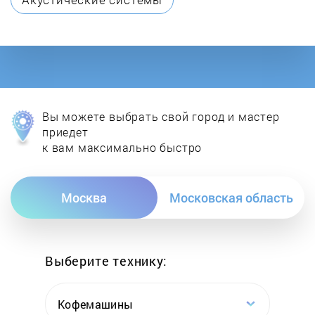
DON
E.C.A.
Ecoflam
Вы можете выбрать свой город и мастер
Ecosystem
приедет
к вам максимально быстро
ELCO
Москва
Московская область
Electrolux
Elektropribor
Выберите технику:
Elmos
Кофемашины