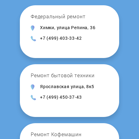
Honeywell
Федеральный ремонт
Химки, улица Репина, 36
Hosseven
+7 (499) 403-33-42
Hotpoint-Ariston
Hydrosta
Ремонт бытовой техники
Hyundai
Ярославская улица, 8к5
+7 (499) 450-37-43
Immergas
Intois
Junker
Ремонт Кофемашин