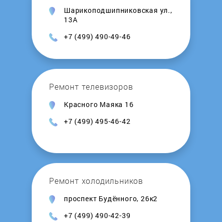
Шарикоподшипниковская ул.,
Kalashnikov
13А
+7 (499) 490-49-46
Kamskaya Posuda
Kedr
Ремонт телевизоров
Kentatsu
Красного Маяка 16
+7 (499) 495-46-42
Kerona
Kirovskiy zavod
Ремонт холодильников
Kiturami
проспект Будённого, 26к2
Konord
+7 (499) 490-42-39