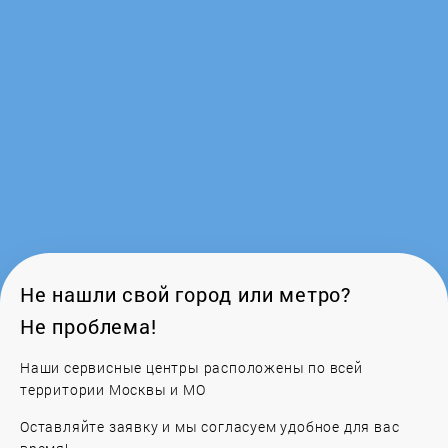
Ferroli
Fondital
Frico
Galan
Galmet
Gazlux
Не нашли свой город или метро?
Не проблема!
GCE
Наши сервисные центры расположены по всей
Gejzer
территории Москвы и МО
Оставляйте заявку и мы согласуем удобное для вас
General Climate