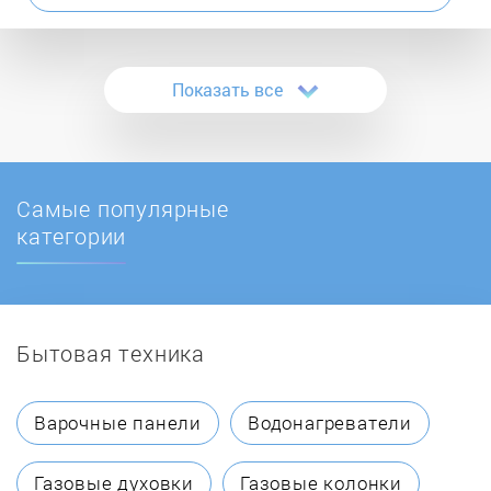
Atmos
Показать все
ATON
Ballu
Самые популярные
BaltGaz
категории
Baltur
Бытовая техника
BAMZ
BAXI
Варочные панели
Водонагреватели
Beretta
Газовые духовки
Газовые колонки