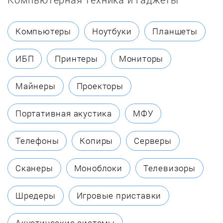
Chaffoteaux
Компьютеры
Ноутбуки
Планшеты
Coleman
ИБП
Принтеры
Мониторы
Dakon
Майнеры
Проекторы
Danko
Портативная акустика
МФУ
Dantex
Телефоны
Копиры
Серверы
DanVex
Сканеры
Моноблоки
Телевизоры
De Dietrich
Шредеры
Игровые приставки
Defro
Акустические системы