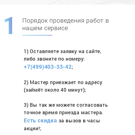
Порядок проведения работ в
Скидка при первом
заказе на адрес
нашем сервисе
составит 15%
1) Оставляете заявку
на сайте,
Работаем более 10 лет
и выполняем
либо звоните
по номеру:
весь спектр услуг
+7(499)403-33-42
;
2) Мастер приезжает
по адресу
(займёт
около 40 минут);
3) Вы так же можете согласовать
точное время приезда мастера.
Есть скидка
за вызов
в часы
акции!;