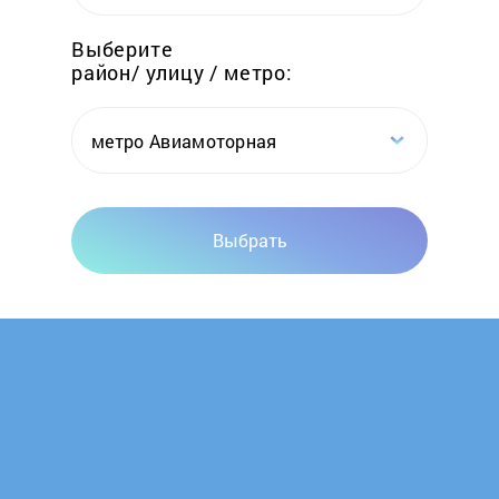
Elwin
Выберите
район/ улицу / метро:
Emtas
Erdo
метро Авиамоторная
Ermak
Выбрать
Esbit
Euronord
Evan
FACI