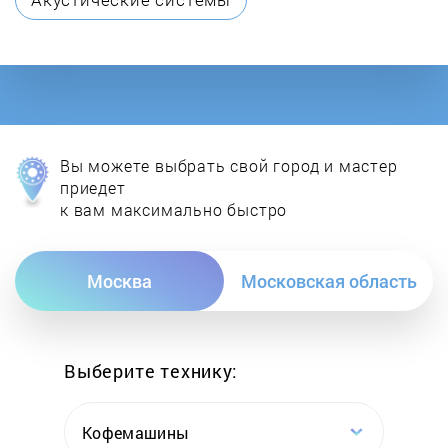
DON
E.C.A.
Ecoflam
Вы можете выбрать свой город и мастер
Ecosystem
приедет
к вам максимально быстро
ELCO
Москва
Московская область
Electrolux
Elektropribor
Выберите технику:
Elmos
Кофемашины