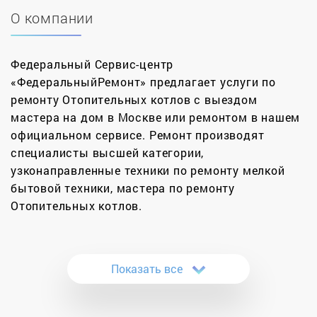
О компании
Федеральный Сервис-центр
«ФедеральныйРемонт» предлагает услуги по
ремонту Отопительных котлов с выездом
мастера на дом в Москве или ремонтом в нашем
официальном сервисе. Ремонт производят
специалисты высшей категории,
узконаправленные техники по ремонту мелкой
бытовой техники, мастера по ремонту
Отопительных котлов.
За 12 лет нами было отремонтировано более
11000 котлов в Москве и Московской области.
Показать все
Сертифицированные инженеры нашей компании
проводят качественные ремонты котлов