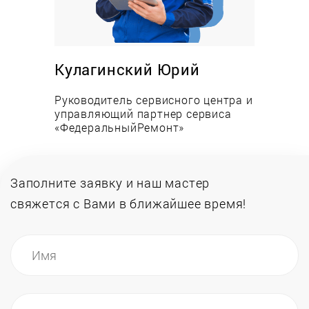
Преимущества:
Низкие цены на работы и запасные части;
Оперативность выезда и выполнения заявки;
Кулагинский Юрий
Опыт работы сервисных специалистов более
Руководитель сервисного центра и
12-ми лет;
управляющий партнер сервиса
Всегда в наличии запчасти на складе;
«ФедеральныйРемонт»
Инженеры обучаются в авторизованных
центрах.
Заполните заявку и наш мастер
свяжется
с Вами в ближайшее время!