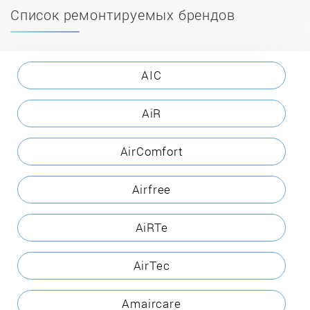
Список ремонтируемых брендов
AIC
AiR
AirComfort
Airfree
AiRTe
AirTec
Amaircare