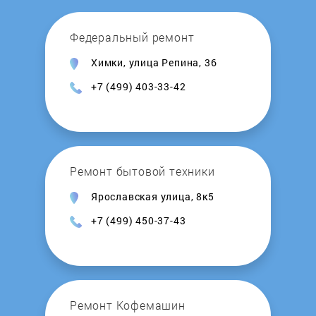
Sendo
Федеральный ремонт
Химки, улица Репина, 36
Sharp
+7 (499) 403-33-42
Shivaki
Smart
Ремонт бытовой техники
Stadler Form
Ярославская улица, 8к5
+7 (499) 450-37-43
Supra
Symphony
Tefal
Ремонт Кофемашин