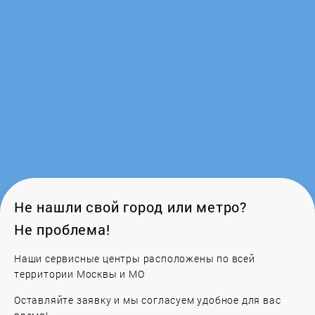
Mechta
Medisana
Mitsubishi
Mitsubishi Electric
Napolex
NEO-TEC
Не нашли свой город или метро?
Не проблема!
Neoclima
Наши сервисные центры расположены по всей
Ozone
территории Москвы и МО
Оставляйте заявку и мы согласуем удобное для вас
Panasonic