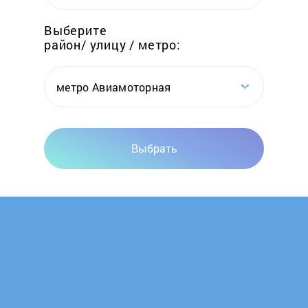
Karcher
Выберите
район/ улицу / метро:
KIT
Korting
метро Авиамоторная
Krona
Выбрать
LG
Longevita
Maxion
Maxwell