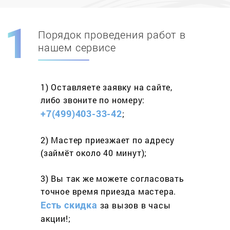
Порядок проведения работ в
Скидка при первом
заказе на адрес
нашем сервисе
составит 15%
1) Оставляете заявку
на сайте,
Работаем более 10 лет
и выполняем
либо звоните
по номеру:
весь спектр услуг
+7(499)403-33-42
;
2) Мастер приезжает
по адресу
(займёт
около 40 минут);
3) Вы так же можете согласовать
точное время приезда мастера.
Есть скидка
за вызов
в часы
акции!;