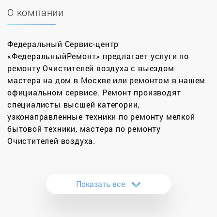
О компании
Федеральный Сервис-центр
«ФедеральныйРемонт» предлагает услуги по
ремонту Очистителей воздуха с выездом
мастера на дом в Москве или ремонтом в нашем
официальном сервисе. Ремонт производят
специалисты высшей категории,
узконаправленные техники по ремонту мелкой
бытовой техники, мастера по ремонту
Очистителей воздуха.
Сервисный центр «ФедеральныйРемонт» в
Москве выполняет весь комплекс работ по
Показать все
устранению неисправностей очистителей любого
класса – замену запчастей очистителей, ремонт
электросхемы, настройку и т.д. В некоторых