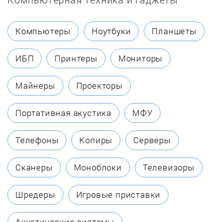
Elikor
Компьютеры
Ноутбуки
Планшеты
Endever
ИБП
Принтеры
Мониторы
Euromate
Майнеры
Проекторы
Fanline
Портативная акустика
МФУ
Faura
Телефоны
Копиры
Серверы
Fellowes
Сканеры
Моноблоки
Телевизоры
Gorenje
Шредеры
Игровые приставки
GreenTech
Акустические системы