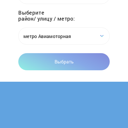
IMESA
Выберите
район/ улицу / метро:
Indesit
io mabe
метро Авиамоторная
Jackys
Выбрать
Kaiser
Korting
Kraft
Kuppersberg