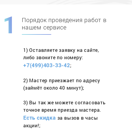
Порядок проведения работ в
Скидка при первом
заказе на адрес
нашем сервисе
составит 15%
1) Оставляете заявку
на сайте,
Работаем более 10 лет
и выполняем
либо звоните
по номеру:
весь спектр услуг
+7(499)403-33-42
;
2) Мастер приезжает
по адресу
(займёт
около 40 минут);
3) Вы так же можете согласовать
точное время приезда мастера.
Есть скидка
за вызов
в часы
акции!;