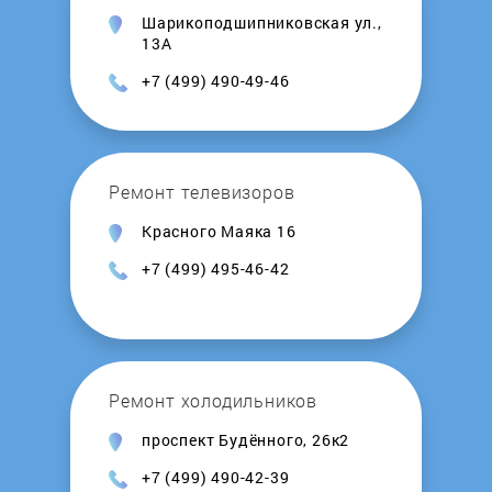
Шарикоподшипниковская ул.,
Vestel
13А
+7 (499) 490-49-46
Vestfrost
VolTera
Ремонт телевизоров
Weissgauff
Красного Маяка 16
+7 (499) 495-46-42
Whirlpool
Willmark
Ремонт холодильников
Xiaomi
проспект Будённого, 26к2
Zanussi
+7 (499) 490-42-39