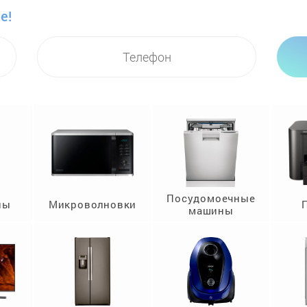
е!
Посудомоечные
ны
Микроволновки
машины