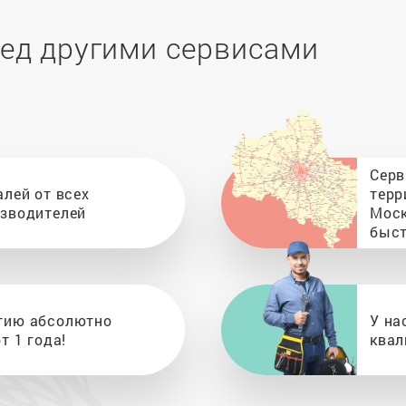
ед другими сервисами
Серв
алей от всех
терр
изводителей
Моск
быст
тию абсолютно
У на
т 1 года!
квал